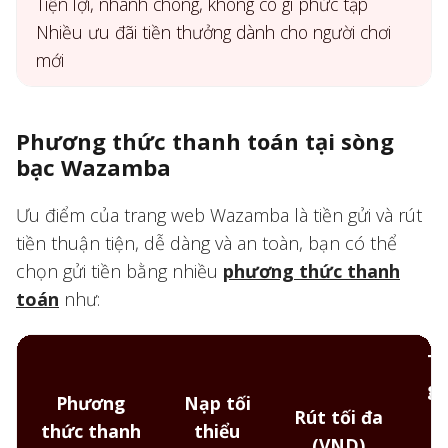
Tiện lợi, nhanh chóng, không có gì phức tạp
Nhiều ưu đãi tiền thưởng dành cho người chơi
mới
Phương thức thanh toán tại sòng
bạc Wazamba
Ưu điểm của trang web Wazamba là tiền gửi và rút
tiền thuận tiện, dễ dàng và an toàn, bạn có thể
chọn gửi tiền bằng nhiều
phương thức thanh
toán
như:
Th
gi
Phương
Nạp tối
Rút tối đa
x
thức thanh
thiểu
(VND)
l