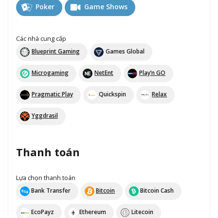
Poker
Game Shows
Các nhà cung cấp
Blueprint Gaming
Games Global
Microgaming
NetEnt
Play’n GO
Pragmatic Play
Quickspin
Relax
Yggdrasil
Thanh toán
Lựa chọn thanh toán
Bank Transfer
Bitcoin
Bitcoin Cash
EcoPayz
Ethereum
Litecoin