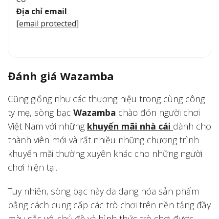
Địa chỉ email
[email protected]
Đánh giá Wazamba
Cũng giống như các thương hiệu trong cùng công
ty mẹ, sòng bạc
Wazamba
chào đón người chơi
Việt Nam với những
khuyến mãi nhà cái
dành cho
thành viên mới và rất nhiều những chương trình
khuyến mãi thường xuyên khác cho những người
chơi hiện tại.
Tuy nhiên, sòng bạc này đa dạng hóa sản phẩm
bằng cách cung cấp các trò chơi trên nền tảng đầy
màu sắc với chủ đề và hình thức trò chơi được