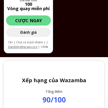
20x Đặt cược
gia.
100
Vòng quay miễn phí
CƯỢC NGAY
Đánh giá
18+ | Chơi có trách nhiệm | |
Gamblingtherapy.org
| 100%
Khuyến Mãi Nạp Đầu độc quyền
lên đến €400 chỉ có khi đăng kí
qua VietnamCasino. Gửi tiền lần
đầu: 100% lên đến €200 + 50
vòng quay miễn phí. Gửi tiền lần
2: 50% lên đến €200 + 50 vòng
Xếp hạng của Wazamba
quay miễn phí. Yêu cầu cược
20x. |
Điều khoản và điều kiện
tham gia.
Tổng điểm
90/100