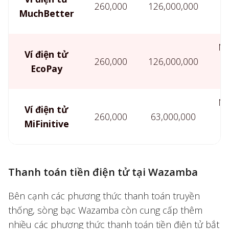
260,000
126,000,000
l
MuchBetter
t
Ng
Ví điện tử
260,000
126,000,000
l
EcoPay
t
Ng
Ví điện tử
260,000
63,000,000
l
MiFinitive
t
Thanh toán tiền điện tử tại Wazamba
Bên cạnh các phương thức thanh toán truyền
thống, sòng bạc Wazamba còn cung cấp thêm
nhiều các phương thức thanh toán tiền điện tử bắt