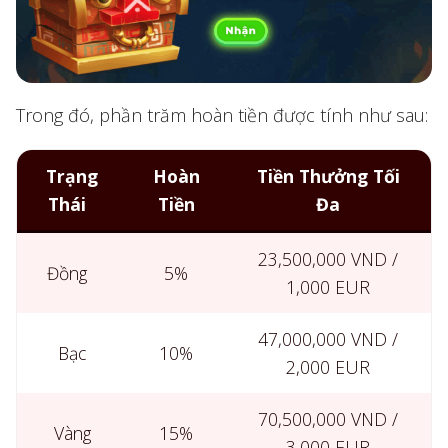
Trong đó, phần trăm hoàn tiền được tính như sau:
Trạng
Hoàn
Tiền Thưởng Tối
Thái
Tiền
Đa
23,500,000 VND /
Đồng
5%
1,000 EUR
47,000,000 VND /
Bạc
10%
2,000 EUR
70,500,000 VND /
Vàng
15%
3,000 EUR