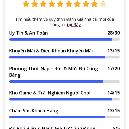
Tìm hiểu thêm về quy trình Đánh Giá nhà cái mới của
chúng tôi
tại đây
Uy Tín & An Toàn
28/30
Khuyến Mãi & Điều Khoản Khuyến Mãi
13/15
Phương Thức Nạp – Rút & Mức Độ Công
17/20
Bằng
Kho Game & Trải Nghiệm Người Chơi
14/15
Chăm Sóc Khách Hàng
13/15
Độ Phổ Biến & Đánh Giá Từ Cộng Đồng
5/5