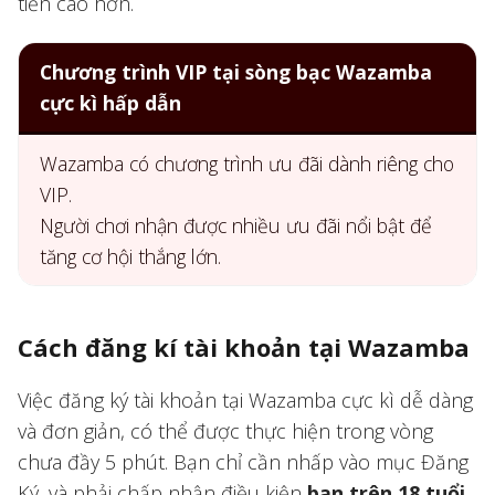
tiền cao hơn.
Chương trình VIP tại sòng bạc Wazamba
cực kì hấp dẫn
Wazamba có chương trình ưu đãi dành riêng cho
VIP.
Người chơi nhận được nhiều ưu đãi nổi bật để
tăng cơ hội thắng lớn.
Cách đăng kí tài khoản tại Wazamba
Việc đăng ký tài khoản tại Wazamba cực kì dễ dàng
và đơn giản, có thể được thực hiện trong vòng
chưa đầy 5 phút. Bạn chỉ cần nhấp vào mục Đăng
Ký, và phải chấp nhận điều kiện
bạn trên 18 tuổi
.