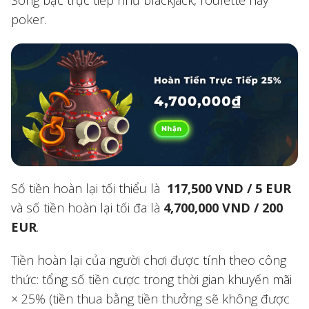
Sòng bạc trực tiếp như blackjack, roulette hay
poker.
Số tiền hoàn lại tối thiểu là
117,500 VND / 5 EUR
và số tiền hoàn lại tối đa là
4,700,000 VND / 200
EUR
.
Tiền hoàn lại của người chơi được tính theo công
thức: tổng số tiền cược trong thời gian khuyến mãi
× 25% (tiền thua bằng tiền thưởng sẽ không được