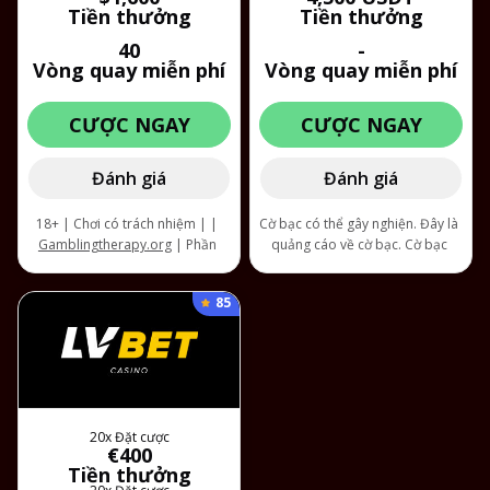
Tiền thưởng
Tiền thưởng
gia.
40
-
Vòng quay miễn phí
Vòng quay miễn phí
CƯỢC NGAY
CƯỢC NGAY
Đánh giá
Đánh giá
18+ | Chơi có trách nhiệm | |
Cờ bạc có thể gây nghiện. Đây là
Gamblingtherapy.org
| Phần
quảng cáo về cờ bạc. Cờ bạc
thưởng chào mừng bao gồm
không phải là giải pháp cho các
180% tiền thưởng lên tới 20.000
vấn đề tài chính. Vui lòng đọc
85
USD. Giá trị trận đấu tăng lên
các điều khoản và điều kiện và
300% nếu tiền gửi được thực
chơi một cách có trách nhiệm.
hiện trong vòng 7 phút sau khi
Bạn cũng có thể đọc thêm và
hoàn tất đăng ký. Yêu cầu đặt
nhận hỗ trợ chuyên nghiệp tại
cọc tối thiểu $30. Đặt cược 40
đây. |
Gamblingtherapy.org
|
lần cho cả tiền thưởng. Tiền
Vui lòng kiểm tra thông tin mới
thưởng hết hạn sau 7 ngày. |
nhất về điều khoản và điều kiện
20x Đặt cược
€400
Điều khoản và điều kiện tham
trên trang web chính thức. |
Tiền thưởng
gia.
Điều khoản và điều kiện tham