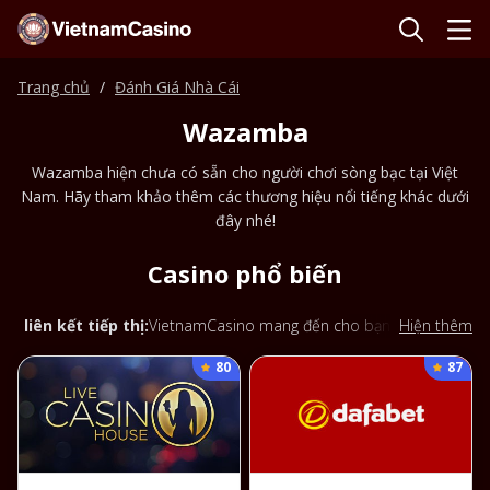
Trang chủ
Đánh Giá Nhà Cái
Wazamba
Wazamba hiện chưa có sẵn cho người chơi sòng bạc tại Việt
Nam. Hãy tham khảo thêm các thương hiệu nổi tiếng khác dưới
đây nhé!
Casino phổ biến
liên kết tiếp thị:
VietnamCasino mang đến cho bạn các ưu đãi
Hiện thêm
và nhà cái uy tín đã được đội ngũ chúng tôi kiểm duyệt kỹ lưỡng.
80
87
Một số liên kết trên website là liên kết đại lý. Nếu bạn nhấp vào
và đăng ký, chúng tôi có thể nhận hoa hồng từ phía nhà cái. Điều
này hoàn toàn không ảnh hưởng đến số tiền cược hay trải
nghiệm chơi của bạn. Chúng tôi luôn khuyến khích người chơi từ
18 tuổi trở lên tham gia một cách an toàn và cá cược có trách