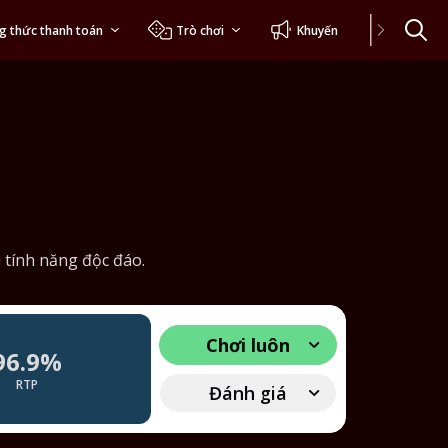
 thức thanh toán
Trò chơi
Khuyến mãi
 tính năng độc đáo.
Chơi luôn
96.9%
RTP
Đánh giá