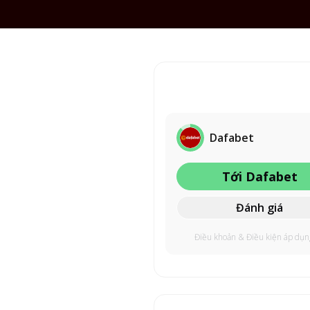
Dafabet
Tới Dafabet
Đánh giá
Điều khoản & Điều kiện áp dụ