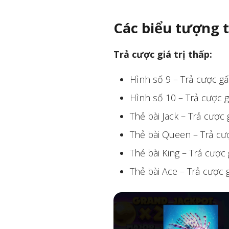
Các biểu tượng 
Trả cược giá trị thấp:
Hình số 9 – Trả cược g
Hình số 10 – Trả cược 
Thẻ bài Jack – Trả cược
Thẻ bài Queen – Trả cư
Thẻ bài King – Trả cược
Thẻ bài Ace – Trả cược