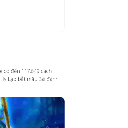
g có đến 117.649 cách
 Hy Lạp bắt mắt. Bài đánh