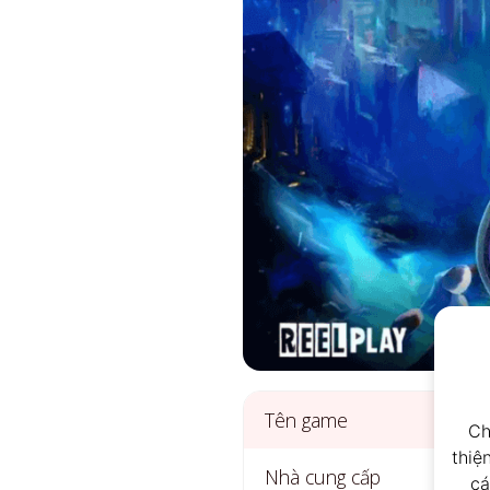
Tên game
Ch
thiệ
Nhà cung cấp
cá