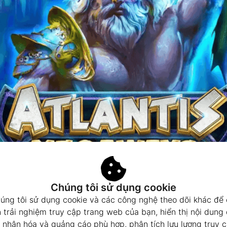
Chúng tôi sử dụng cookie
Atlantis Megaway
úng tôi sử dụng cookie và các công nghệ theo dõi khác để 
n trải nghiệm truy cập trang web của bạn, hiển thị nội dung
ReelPlay
 nhân hóa và quảng cáo phù hợp, phân tích lưu lượng truy 