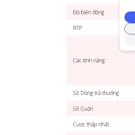
Độ biến động
RTP
Các tính năng
Số Dòng trả thưởng
Số Cuộn
Cược thấp nhất