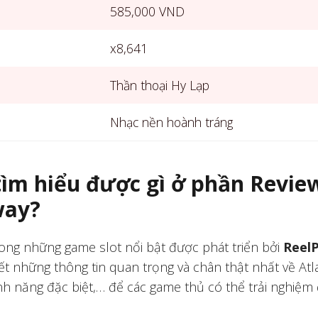
585,000 VND
x8,641
Thần thoại Hy Lạp
Nhạc nền hoành tráng
tìm hiểu được gì ở phần Revie
way?
rong những game slot nổi bật được phát triển bởi
ReelP
tiết những thông tin quan trọng và chân thật nhất về A
tính năng đặc biệt,… để các game thủ có thể trải nghiệm