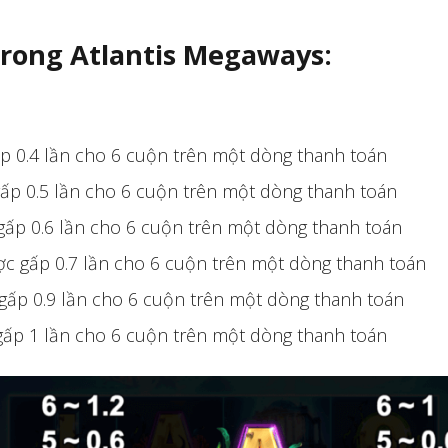
trong Atlantis Megaways:
ấp 0.4 lần cho 6 cuộn trên một dòng thanh toán
gấp 0.5 lần cho 6 cuộn trên một dòng thanh toán
 gấp 0.6 lần cho 6 cuộn trên một dòng thanh toán
ợc gấp 0.7 lần cho 6 cuộn trên một dòng thanh toán
 gấp 0.9 lần cho 6 cuộn trên một dòng thanh toán
 gấp 1 lần cho 6 cuộn trên một dòng thanh toán