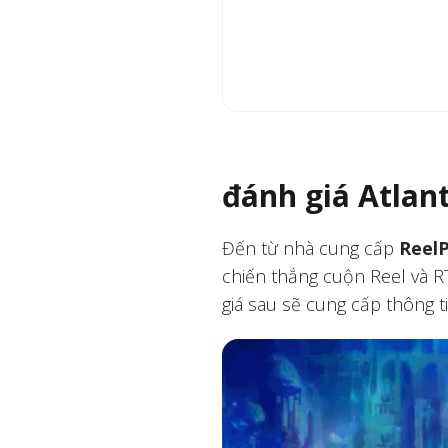
đánh giá Atlan
Đến từ nhà cung cấp
ReelP
chiến thắng cuộn Reel và R
giá sau sẽ cung cấp thông ti