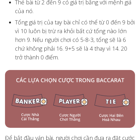
Thẻ bài từ 2 đến 9 có giá trị bằng với mệnh giá
của nó.
Tổng giá trị của tay bài chỉ có thể từ 0 đến 9 bởi
vì 10 luôn bị trừ ra khỏi bất cứ tổng nào lớn
hơn 9. Nếu người chơi có 5-8-3, tổng sẽ là 6
chứ không phải 16. 9+5 sẽ là 4 thay vì 14. 20
trở thành 0 điểm.
Để bắt đầu ván bài, người chơi cần đưa ra đặt cước