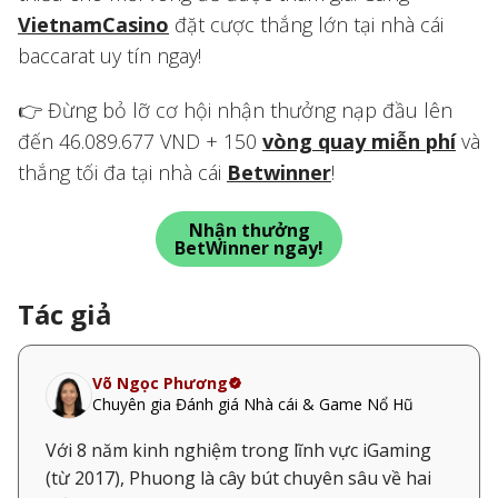
VietnamCasino
đặt cược thắng lớn tại nhà cái
baccarat uy tín ngay!
👉 Đừng bỏ lỡ cơ hội nhận thưởng nạp đầu lên
đến 46.089.677 VND + 150
vòng quay miễn phí
và
thắng tối đa tại nhà cái
Betwinner
!
Nhận thưởng
BetWinner ngay!
Tác giả
Võ Ngọc Phương
Chuyên gia Đánh giá Nhà cái & Game Nổ Hũ
Với 8 năm kinh nghiệm trong lĩnh vực iGaming
(từ 2017), Phuong là cây bút chuyên sâu về hai