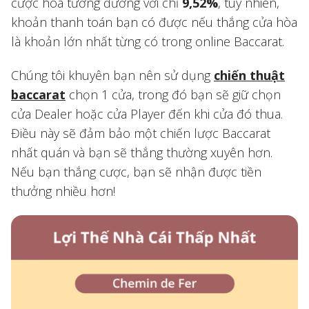
cược hòa tương đương với chỉ
9,52%
, tuy nhiên,
khoản thanh toán bạn có được nếu thắng cửa hòa
là khoản lớn nhất từng có trong online Baccarat.
Chúng tôi khuyên bạn nên sử dụng
chiến thuật
baccarat
chọn 1 cửa, trong đó bạn sẽ giữ chọn
cửa Dealer hoặc cửa Player đến khi cửa đó thua.
Điều này sẽ đảm bảo một chiến lược Baccarat
nhất quán và bạn sẽ thắng thường xuyên hơn.
Nếu bạn thắng cược, bạn sẽ nhận được tiền
thưởng nhiều hơn!