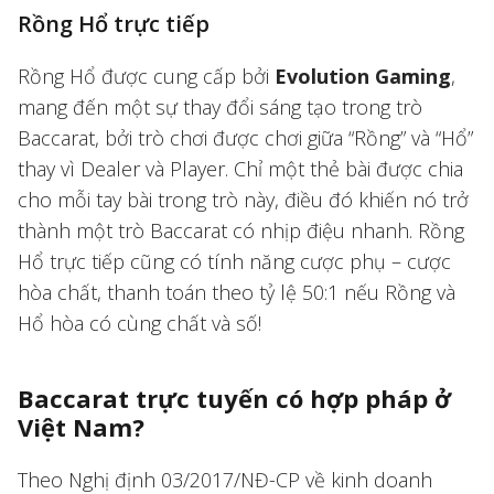
Rồng Hổ trực tiếp
Rồng Hổ được cung cấp bởi
Evolution Gaming
,
mang đến một sự thay đổi sáng tạo trong trò
Baccarat, bởi trò chơi được chơi giữa “Rồng” và “Hổ”
thay vì Dealer và Player. Chỉ một thẻ bài được chia
cho mỗi tay bài trong trò này, điều đó khiến nó trở
thành một trò Baccarat có nhịp điệu nhanh. Rồng
Hổ trực tiếp cũng có tính năng cược phụ – cược
hòa chất, thanh toán theo tỷ lệ 50:1 nếu Rồng và
Hổ hòa có cùng chất và số!
Baccarat trực tuyến có hợp pháp ở
Việt Nam?
Theo Nghị định 03/2017/NĐ-CP về kinh doanh