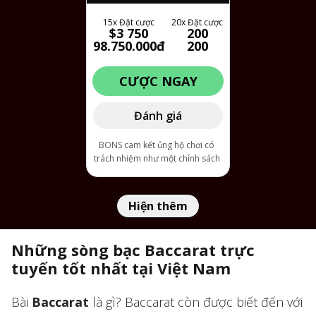
khoản khác được áp dụng. |
Điều khoản và điều kiện tham
15x Đặt cược
20x Đặt cược
$3 750
200
gia.
98.750.000đ
200
CƯỢC NGAY
Đánh giá
BONS cam kết ủng hộ chơi có
trách nhiệm như một chính sách
quan tâm tới khách hàng và có
trách nhiệm với xã hội. |
Gamblingtherapy.org
| Chương
Hiện thêm
trình thưởng chào mừng áp
dụng cho 5 lần nạp đầu tiên, với
tổng giá trị thưởng tối đa lên đến
Những sòng bạc Baccarat trực
98.750.000₫. Tiền thưởng và lợi
tuyến tốt nhất tại Việt Nam
nhuận chỉ được rút sau khi hoàn
thành yêu cầu vòng cược (x15–
x25) trong thời hạn 30 ngày. |
Bài
Baccarat
là gì? Baccarat còn được biết đến với
Điều khoản và điều kiện tham