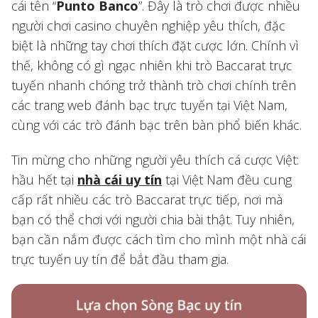
cái tên “
Punto Banco
”. Đây là trò chơi được nhiều
gia.
người chơi casino chuyên nghiệp yêu thích, đặc
biệt là những tay chơi thích đặt cược lớn. Chính vì
thế, không có gì ngạc nhiên khi trò Baccarat trực
tuyến nhanh chóng trở thành trò chơi chính trên
các trang web đánh bạc trực tuyến tại Việt Nam,
cùng với các trò đánh bạc trên bàn phổ biến khác.
Tin mừng cho những người yêu thích cá cược Việt:
hầu hết tại
nhà cái uy tín
tại Việt Nam đều cung
cấp rất nhiều các trò Baccarat trực tiếp, nơi mà
bạn có thể chơi với người chia bài thật. Tuy nhiên,
bạn cần nắm được cách tìm cho mình một nhà cái
trực tuyến uy tín để bắt đầu tham gia.