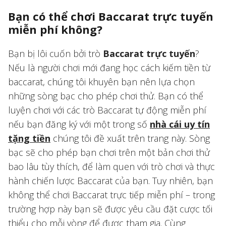
Bạn có thể chơi Baccarat trực tuyến
miễn phí không?
Bạn bị lôi cuốn bởi trò
Baccarat trực tuyến
?
Nếu là người chơi mới đang học cách kiếm tiền từ
baccarat, chúng tôi khuyên bạn nên lựa chọn
những sòng bạc cho phép chơi thử. Bạn có thể
luyện chơi với các trò Baccarat tự động miễn phí
nếu bạn đăng ký với một trong số
nhà cái uy tín
tặng tiền
chúng tôi đề xuất trên trang này. Sòng
bạc sẽ cho phép bạn chơi trên một bản chơi thử
bao lâu tùy thích, để làm quen với trò chơi và thực
hành chiến lược Baccarat của bạn. Tuy nhiên, bạn
không thể chơi Baccarat trực tiếp miễn phí – trong
trường hợp này bạn sẽ được yêu cầu đặt cược tối
thiểu cho mỗi vòng để được tham gia. Cùng