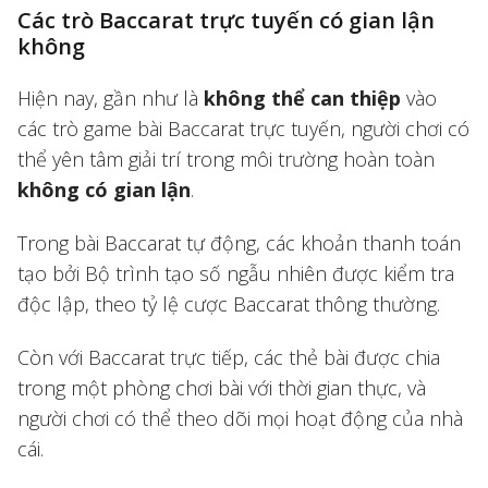
Các trò Baccarat trực tuyến có gian lận
không
Hiện nay, gần như là
không thể can thiệp
vào
các trò game bài Baccarat trực tuyến, người chơi có
thể yên tâm giải trí trong môi trường hoàn toàn
không có gian lận
.
Trong bài Baccarat tự động, các khoản thanh toán
tạo bởi Bộ trình tạo số ngẫu nhiên được kiểm tra
độc lập, theo tỷ lệ cược Baccarat thông thường.
Còn với Baccarat trực tiếp, các thẻ bài được chia
trong một phòng chơi bài với thời gian thực, và
người chơi có thể theo dõi mọi hoạt động của nhà
cái.