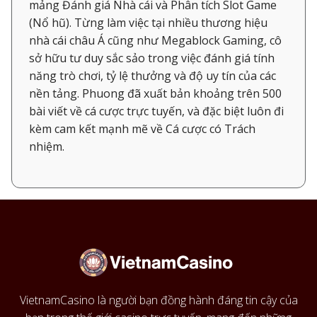
mảng Đánh giá Nhà cái và Phân tích Slot Game
(Nổ hũ). Từng làm việc tại nhiều thương hiệu
nhà cái châu Á cũng như Megablock Gaming, cô
sở hữu tư duy sắc sảo trong việc đánh giá tính
năng trò chơi, tỷ lệ thưởng và độ uy tín của các
nền tảng. Phuong đã xuất bản khoảng trên 500
bài viết về cá cược trực tuyến, và đặc biệt luôn đi
kèm cam kết mạnh mẽ về Cá cược có Trách
nhiệm.
VietnamCasino là người bạn đồng hành đáng tin cậy của