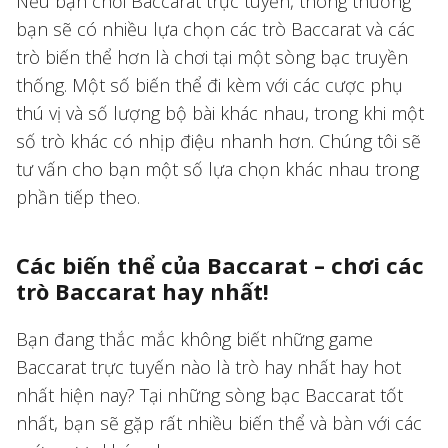
Nếu bạn chơi Baccarat trực tuyến, thông thường
bạn sẽ có nhiều lựa chọn các trò Baccarat và các
trò biến thể hơn là chơi tại một sòng bạc truyền
thống. Một số biến thể đi kèm với các cược phụ
thú vị và số lượng bộ bài khác nhau, trong khi một
số trò khác có nhịp điệu nhanh hơn. Chúng tôi sẽ
tư vấn cho bạn một số lựa chọn khác nhau trong
phần tiếp theo.
Các biến thể của Baccarat – chơi các
trò Baccarat hay nhất!
Bạn đang thắc mắc không biết những game
Baccarat trực tuyến nào là trò hay nhất hay hot
nhất hiện nay? Tại những sòng bạc Baccarat tốt
nhất, bạn sẽ gặp rất nhiều biến thể và bàn với các