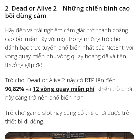
2. Dead or Alive 2 – Những chiến binh cao
bồi dũng cảm
Hãy đến và trải nghiệm cảm giác trở thành chàng
cao bồi miền Tây với một trong những trò chơi
đánh bạc trực tuyến phổ biến nhất của NetEnt, với
vòng quay miễn phí, vòng quay hoang dã và tiền
thưởng gấp đôi.
Trò chơi Dead or Alive 2 này có RTP lên đến
96,82%
và
12 vòng quay miễn phí
, khiến trò chơi
này càng trở nên phổ biến hơn
Trò chơi game slot này cũng có thể chơi được trên
thiết bị di động.