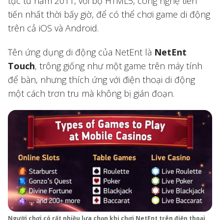
tục từ năm 2011, với bộ HTML5, công nghệ tiên
tiến nhất thời bấy giờ, để có thể chơi game di động
trên cả iOS và Android.
Tên ứng dụng di động của NetEnt là
NetEnt
Touch
, trông giống như một game trên máy tính
để bàn, nhưng thích ứng với điện thoại di động
một cách trơn tru mà không bị gián đoạn.
Người chơi có rất nhiều lựa chọn khi chơi NetEnt trên điện thoại