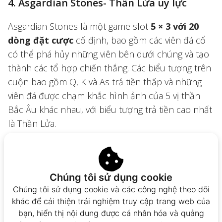
4. Asgardian Stones- Thần Lửa uy lực
Asgardian Stones là một game slot
5 × 3 với 20
dòng đặt cược
cố định, bao gồm các viên đá cổ
có thể phá hủy những viên bên dưới chúng và tạo
thành các tổ hợp chiến thắng. Các biểu tượng trên
cuộn bao gồm Q, K và As trả tiền thấp và những
viên đá được chạm khắc hình ảnh của 5 vị thần
Bắc Âu khác nhau, với biểu tượng trả tiền cao nhất
là Thần Lửa.
Ngoài ra còn có một biểu tượng Wild, hiển thị một
chữ W lớn và thay thế cho tất cả các biểu tượng
ngoại trừ Bánh xe tiền thưởng.
Chúng tôi sử dụng cookie
Chúng tôi sử dụng cookie và các công nghệ theo dõi
khác để cải thiện trải nghiệm truy cập trang web của
bạn, hiển thị nội dung được cá nhân hóa và quảng