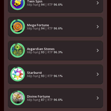
Twin Spin
Xếp hạng
94
| RTP
96.6%
Mega Fortune
Xếp hạng
94
| RTP
96.6%
Asgardian Stones
Xếp hạng
93
| RTP
96.3%
Starburst
Xếp hạng
93
| RTP
96.1%
Divine Fortune
Xếp hạng
87
| RTP
96.6%