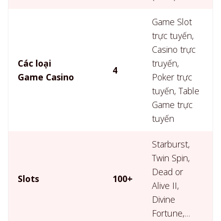
Game Slot
trực tuyến,
Casino trực
Các loại
truyến,
4
Game Casino
Poker trực
tuyến, Table
Game trực
tuyến
Starburst,
Twin Spin,
Dead or
Slots
100+
Alive II,
Divine
Fortune,…