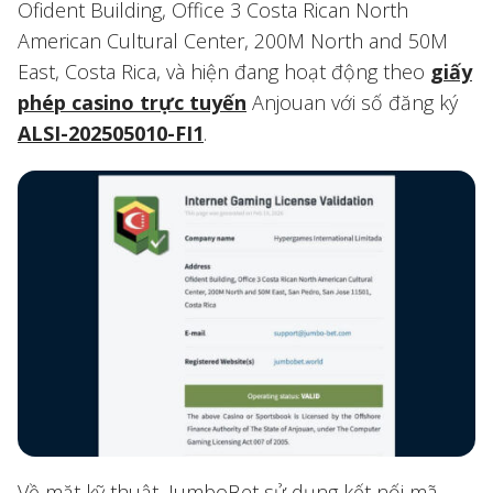
Ofident Building, Office 3 Costa Rican North
American Cultural Center, 200M North and 50M
East, Costa Rica, và hiện đang hoạt động theo
giấy
phép casino trực tuyến
Anjouan với số đăng ký
ALSI-202505010-FI1
.
Về mặt kỹ thuật, JumboBet sử dụng kết nối mã