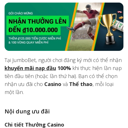
Tại JumboBet, người chơi đăng ký mới có thể nhận
khuyến mãi nạp đầu
100%
khi thực hiện lần nạp
tiền đầu tiên (hoặc lần thứ hai). Bạn có thể chọn
nhận ưu đãi cho
Casino
và
Thể thao
, mỗi loại
một lần.
Nội dung ưu đãi
Chi tiết Thưởng Casino