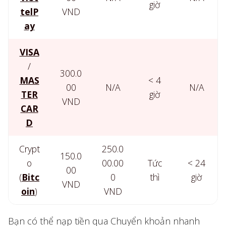
giờ
telP
VND
ay
VISA
/
300.0
MAS
< 4
00
N/A
N/A
TER
giờ
VND
CAR
D
Crypt
250.0
150.0
o
00.00
Tức
< 24
00
(
Bitc
0
thì
giờ
VND
oin
)
VND
Bạn có thể nạp tiền qua Chuyển khoản nhanh