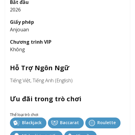
Bắt đầu
2026
Giấy phép
Anjouan
Chương trình VIP
Không
Hỗ Trợ Ngôn Ngữ
Tiếng Việt, Tiếng Anh (English)
Ưu đãi trong trò chơi
Thể loại trò chơi
Blackjack
Baccarat
Roulette