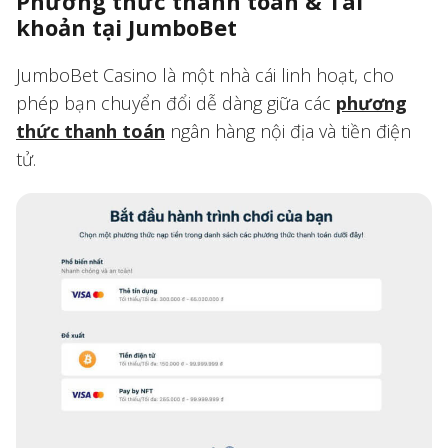
Phương thức thanh toán & Tài
khoản tại JumboBet
JumboBet Casino là một nhà cái linh hoạt, cho
phép bạn chuyển đổi dễ dàng giữa các
phương
thức thanh toán
ngân hàng nội địa và tiền điện
tử.