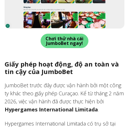
Chơi thử nhà cái
JumboBet ngay!
Giấy phép hoạt động, độ an toàn và
tin cậy của JumboBet
JumboBet trước đây được vận hành bởi một công
ty khác theo giấy phép Curaçao. Kể từ tháng 2 năm
2026, việc vận hành đã được thực hiện bởi
Hypergames International Limitada
.
Hypergames International Limitada có trụ sở tại