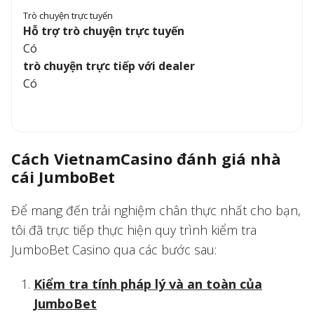
Trò chuyện trực tuyến
Hỗ trợ trò chuyện trực tuyến
Có
trò chuyện trực tiếp với dealer
Có
Cách VietnamCasino đánh giá nhà
cái JumboBet
Để mang đến trải nghiệm chân thực nhất cho bạn,
tôi đã trực tiếp thực hiện quy trình kiểm tra
JumboBet Casino qua các bước sau:
Kiểm tra tính pháp lý và an toàn của
JumboBet