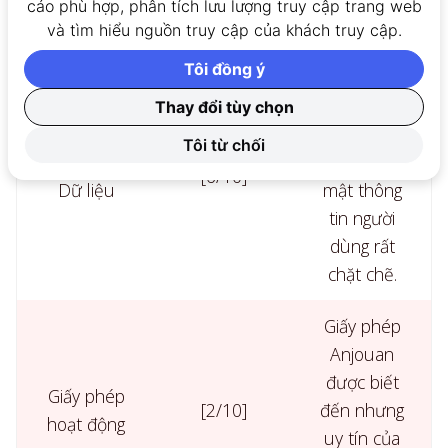
cáo phù hợp, phân tích lưu lượng truy cập trang web
rõ ràng.
và tìm hiểu nguồn truy cập của khách truy cập.
Tôi đồng ý
Sử dụng mã
hóa cao cấp
Thay đổi tùy chọn
và chính
Tôi từ chối
Bảo mật &
sách bảo
[6/10]
Dữ liệu
mật thông
tin người
dùng rất
chặt chẽ.
Giấy phép
Anjouan
được biết
Giấy phép
[2/10]
đến nhưng
hoạt động
uy tín của