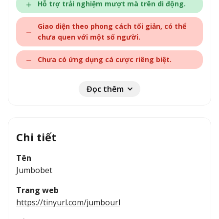
Hỗ trợ trải nghiệm mượt mà trên di động.
Giao diện theo phong cách tối giản, có thể
chưa quen với một số người.
Chưa có ứng dụng cá cược riêng biệt.
Đọc thêm
Chi tiết
Tên
Jumbobet
Trang web
https://tinyurl.com/jumbourl