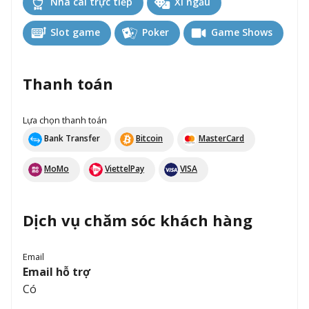
Nhà cái trực tiếp
Xí ngầu
Slot game
Poker
Game Shows
Thanh toán
Lựa chọn thanh toán
Bank Transfer
Bitcoin
MasterCard
MoMo
ViettelPay
VISA
Dịch vụ chăm sóc khách hàng
Email
Email hỗ trợ
Có