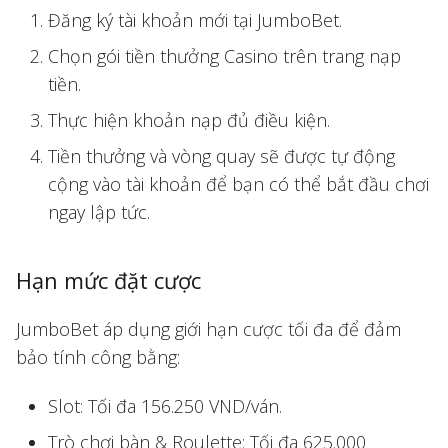
Đăng ký tài khoản mới tại JumboBet.
Chọn gói tiền thưởng Casino trên trang nạp
tiền.
Thực hiện khoản nạp đủ điều kiện.
Tiền thưởng và vòng quay sẽ được tự động
cộng vào tài khoản để bạn có thể bắt đầu chơi
ngay lập tức.
Hạn mức đặt cược
JumboBet áp dụng giới hạn cược tối đa để đảm
bảo tính công bằng:
Slot: Tối đa 156.250 VND/ván.
Trò chơi bàn & Roulette: Tối đa 625.000