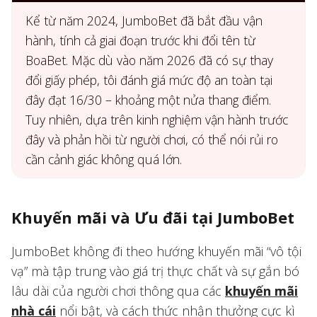
Kể từ năm 2024, JumboBet đã bắt đầu vận
hành, tính cả giai đoạn trước khi đổi tên từ
BoaBet. Mặc dù vào năm 2026 đã có sự thay
đổi giấy phép, tôi đánh giá mức độ an toàn tại
đây đạt 16/30 – khoảng một nửa thang điểm.
Tuy nhiên, dựa trên kinh nghiệm vận hành trước
đây và phản hồi từ người chơi, có thể nói rủi ro
cần cảnh giác không quá lớn.
Khuyến mãi và Ưu đãi tại JumboBet
JumboBet không đi theo hướng khuyến mãi “vô tội
vạ” mà tập trung vào giá trị thực chất và sự gắn bó
lâu dài của người chơi thông qua các
khuyến mãi
nhà cái
nổi bật, và cách thức nhận thưởng cực kì