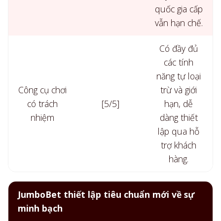
quốc gia cấp
vẫn hạn chế.
Có đầy đủ
các tính
năng tự loại
Công cụ chơi
trừ và giới
có trách
[5/5]
hạn, dễ
nhiệm
dàng thiết
lập qua hỗ
trợ khách
hàng.
JumboBet thiết lập tiêu chuẩn mới về sự
minh bạch