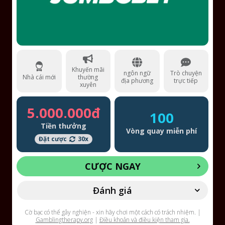
Khuyến mãi
ngôn ngữ
Trò chuyện
Nhà cái mới
thường
địa phương
trực tiếp
xuyên
5.000.000đ
100
Tiền thưởng
Vòng quay miễn phí
Đặt cược
30x
CƯỢC NGAY
Đánh giá
Cờ bạc có thể gây nghiện - xin hãy chơi một cách có trách nhiệm. |
Gamblingtherapy.org
|
Điều khoản và điều kiện tham gia.