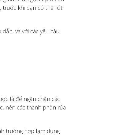
 trước khi bạn có thể rút
 dẫn, và với các yêu cầu
cược là để ngăn chặn các
tức, nên các thành phần rửa
ránh trường hợp lạm dụng