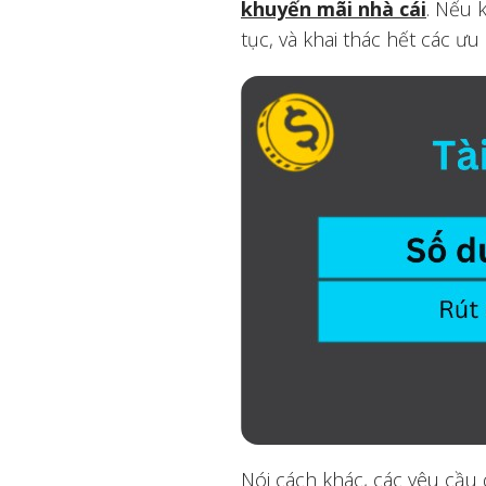
khuyến mãi nhà cái
. Nếu 
tục, và khai thác hết các ư
Nói cách khác, các yêu cầu 