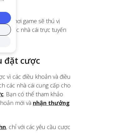
c và chơi game sẽ thú vị
nếu các nhà cái trực tuyến
u đặt cược
ợc vì các điều khoản và điều
ách các nhà cái cung cấp cho
ợc
. Bạn có thể tham khảo
 khoản mới và
nhận thưởng
hn
, chỉ với các yêu cầu cược