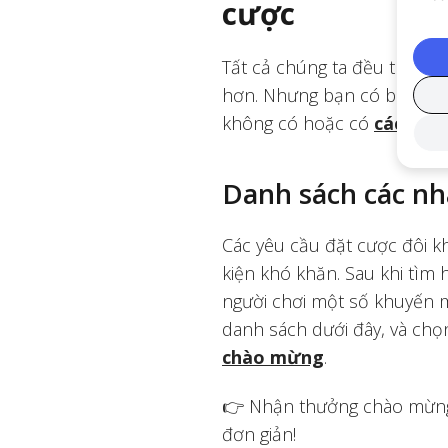
cược
Tất cả chúng ta đều thích n
hơn. Nhưng bạn có biết điều
không có hoặc có
các yêu
Danh sách các nh
Các yêu cầu đặt cược đôi kh
kiện khó khăn. Sau khi tìm 
người chơi một số khuyến mã
danh sách dưới đây, và chọ
chào mừng
.
👉 Nhận thưởng chào mừng 
đơn giản!