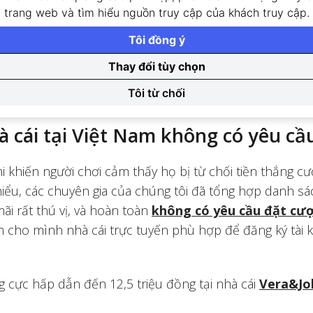
trang web và tìm hiểu nguồn truy cập của khách truy cập.
Tôi đồng ý
hững khoản tiền thưởng hậu hĩnh, vì khi đó việc cá cượ
 thú vị hơn là gì không? Đó là bạn vẫn có thể kiếm lời 
Thay đổi tùy chọn
 cầu đặt cược thấp
.
Tôi từ chối
à cái tại Việt Nam không có yêu cầ
i khiến người chơi cảm thấy họ bị từ chối tiền thắng cư
hiểu, các chuyên gia của chúng tôi đã tổng hợp danh s
i rất thú vị, và hoàn toàn
không có yêu cầu đặt cư
n cho mình nhà cái trực tuyến phù hợp để đăng ký tài
cực hấp dẫn đến 12,5 triệu đồng tại nhà cái
Vera&Jo