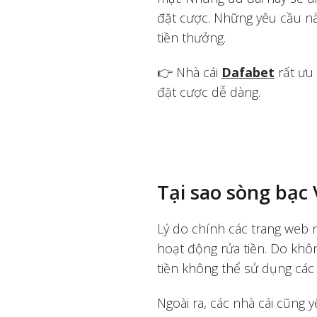
đặt cược. Những yêu cầu này
tiền thưởng.
👉 Nhà cái
Dafabet
rất ưu 
đặt cược dễ dàng.
Tại sao sòng bạc
Lý do chính các trang web n
hoạt động rửa tiền. Do khôn
tiền không thể sử dụng các 
Ngoài ra, các nhà cái cũng 