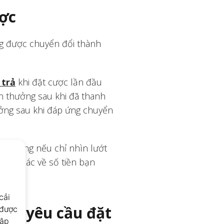
ợc
ng được chuyển đổi thành
 trả
khi đặt cược lần đầu
ền thưởng sau khi đã thanh
hưởng sau khi đáp ứng chuyển
t
. Nhưng nếu chỉ nhìn lướt
hính xác về số tiền bạn
cải
các yêu cầu đặt
 được
cập