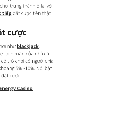
chơi trung thành ở lại với
c tiếp
đặt cược tiền thật.
ặt cược
chơi như
blackjack
,
ệ lợi nhuận của nhà cái
ó trò chơi có người chia
 khoảng 5% -10%. Nổi bật
 đặt cược.
Energy Casino
!