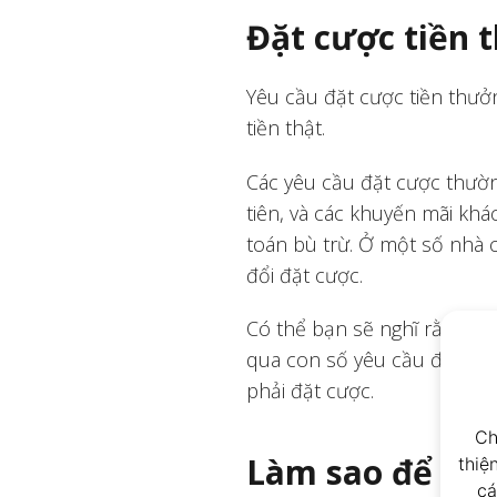
Đặt cược tiền 
Yêu cầu đặt cược tiền thưở
tiền thật.
Các yêu cầu đặt cược thườn
tiên, và các khuyến mãi khá
toán bù trừ. Ở một số nhà c
đổi đặt cược.
Có thể bạn sẽ nghĩ rằng
hệ
qua con số yêu cầu đặt cược
phải đặt cược.
Ch
Làm sao để kiế
thiệ
cá