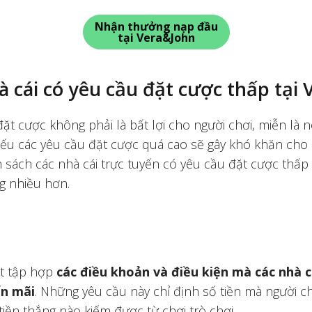
Nhận thưởng nạp đầu
tại Vera&John
 cái có yêu cầu đặt cược thấp tại
đặt cược không phải là bất lợi cho người chơi, miễn là
nếu các yêu cầu đặt cược quá cao sẽ gây khó khăn cho n
sách các nhà cái trực tuyến có yêu cầu đặt cược thấp t
g nhiều hơn.
ột tập hợp
các điều khoản và điều kiện mà các nhà c
ến mãi
. Những yêu cầu này chỉ định số tiền mà người ch
tiền thắng nào kiếm được từ chơi trò chơi.