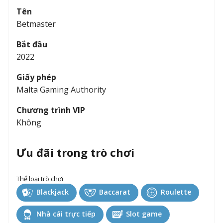
Tên
Betmaster
Bắt đầu
2022
Giấy phép
Malta Gaming Authority
Chương trình VIP
Không
Ưu đãi trong trò chơi
Thể loại trò chơi
Blackjack
Baccarat
Roulette
Nhà cái trực tiếp
Slot game