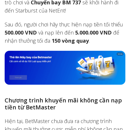
trò chơi và
Chuyến bay BM 737
sẽ khởi hành đi
đến Starburst của NetEnt!
Sau đó, người chơi hãy thực hiện nạp tiền tối thiểu
500.000 VND
và nạp lên đến
5.000.000 VND
để
nhận thưởng tối đa
150 vòng quay
.
Chương trình khuyến mãi không cần nạp
tiền từ BetMaster
Hiện tại, BetMaster chưa đưa ra chương trình
khuyến mãi thưởng cược miễn phí không cần nạp