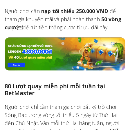
Người chơi cần
nạp tối thiểu 250.000 VND
để
tham gia khuyến mãi và phải hoàn thành
50 vòng
cược
để rút tiền thắng cược từ ưu đãi này.
80 Lượt quay miễn phí mỗi tuần tại
BetMaster
Người chơi chỉ cần tham gia chơi bất kỳ trò chơi
Sòng Bạc trong vòng tối thiểu 5 ngày từ Thứ Hai
đến Chủ Nhật. Vào mỗi thứ Hai hàng tuần, người