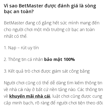
Vì sao BetMaster được đánh giá là sòng
bạc an toàn?
BetMaster đang cố gắng hết sức mình mang đến
cho người chơi một môi trường cờ bạc an toàn
nhất có thể.
1. Nạp – rút uy tín
2. Thông tin cá nhân
bảo mật 100%
3. Kết quả trò chơi được giám sát công bằng
Người chơi cũng có thể dễ dàng tìm kiếm thông tin
về nhà cái này ở bất cứ nền tảng nào. Các thông tin
về
khuyến mãi nhà cái
, luật chơi cũng được cung
cấp minh bạch, rõ ràng để người chơi tiện theo dõi.