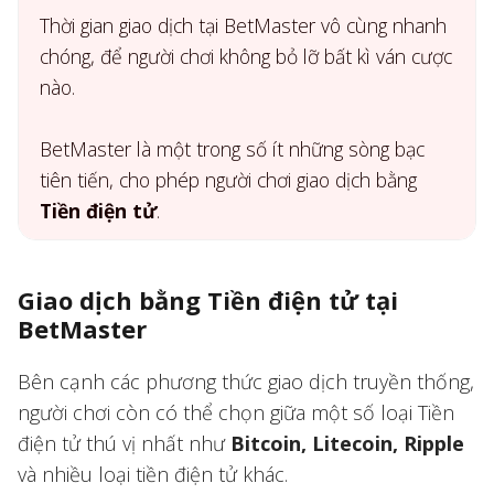
Thời gian giao dịch tại BetMaster vô cùng nhanh
chóng, để người chơi không bỏ lỡ bất kì ván cược
nào.
BetMaster là một trong số ít những sòng bạc
tiên tiến, cho phép người chơi giao dịch bằng
Tiền điện tử
.
Giao dịch bằng Tiền điện tử tại
BetMaster
Bên cạnh các phương thức giao dịch truyền thống,
người chơi còn có thể chọn giữa một số loại Tiền
điện tử thú vị nhất như
Bitcoin, Litecoin, Ripple
và nhiều loại tiền điện tử khác.