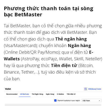
Phương thức thanh toán tại sòng
bạc BetMaster
Tại BetMaster, bạn có thể chọn giữa nhiều phương
thức thanh toán để giao dịch với BetMaster. Bạn
có thể chọn giao dịch qua
Thẻ ngân hàng
(Visa/Mastercard); chuyển khoản
Ngân hàng
(Online Debit/QR Pay/Momo); qua ví điện tử
E-
Wallets
(AstroPay, ecoPayz, iWallet, Skrill, Neteller)
hay là qua phương thức
Tiền điện tử
(Bitcoin,
Binance, Tether,…), tuỳ vào điều kiện và sở thích
của bạn.