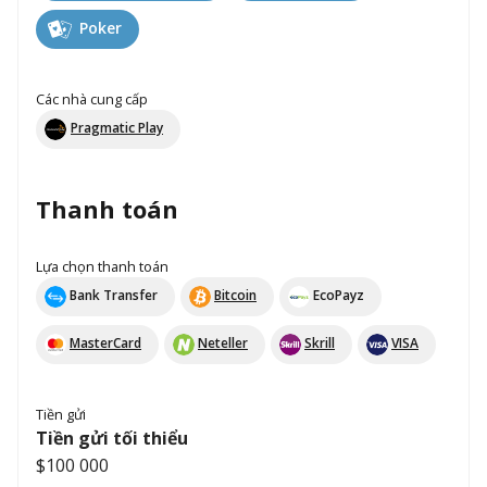
Poker
Các nhà cung cấp
Pragmatic Play
Thanh toán
Lựa chọn thanh toán
Bank Transfer
Bitcoin
EcoPayz
MasterCard
Neteller
Skrill
VISA
Tiền gửi
Tiền gửi tối thiểu
$100 000