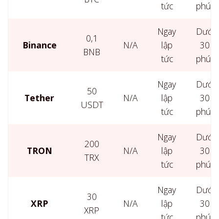
tức
phút
Ngay
Dưới
0,1
Binance
N/A
lập
30
BNB
tức
phút
Ngay
Dưới
50
Tether
N/A
lập
30
USDT
tức
phút
Ngay
Dưới
200
TRON
N/A
lập
30
TRX
tức
phút
Ngay
Dưới
30
XRP
N/A
lập
30
XRP
tức
phút