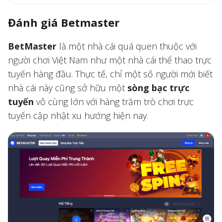
Đánh giá Betmaster
BetMaster
là một nhà cái quá quen thuộc với
người chơi Việt Nam như một nhà cái thể thao trực
tuyến hàng đầu. Thực tế, chỉ một số người mới biết
nhà cái này cũng sở hữu một
sòng bạc trực
tuyến
vô cùng lớn với hàng trăm trò chơi trực
tuyến cập nhật xu hướng hiện nay.