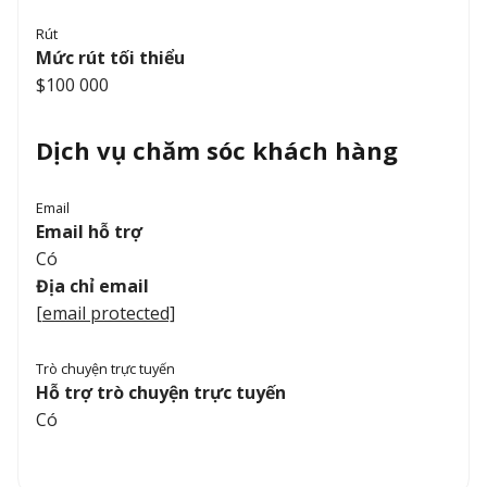
Rút
Mức rút tối thiểu
$100 000
Dịch vụ chăm sóc khách hàng
Email
Email hỗ trợ
Có
Địa chỉ email
[email protected]
Trò chuyện trực tuyến
Hỗ trợ trò chuyện trực tuyến
Có