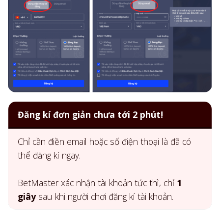
Đăng kí đơn giản chưa tới 2 phút!
Chỉ cần điền email hoặc số điện thoại là đã có
thể đăng kí ngay.
BetMaster xác nhận tài khoản tức thì, chỉ
1
giây
sau khi người chơi đăng kí tài khoản.