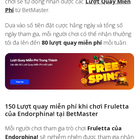
chơi sẽ tự động nhận được các
Lượt Quay Miễn
Phí
từ BetMaster.
Dựa vào số tiền đặt cược hằng ngày và tổng số
ngày tham gia, mỗi người chơi có thể nhận thưởng
tối đa lên đến
80 lượt quay miễn phí
mỗi tuần.
150 Lượt quay miễn phí khi chơi Fruletta
của Endorphina! tại BetMaster
Mỗi người chơi tham gia trò chơi
Fruletta của
Endorphina!
sẽ nghiễm nhiên được tham gia nhận