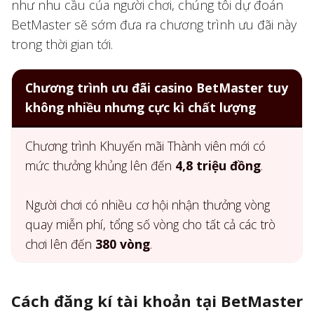
như nhu cầu của người chơi, chúng tôi dự đoán
BetMaster sẽ sớm đưa ra chương trình ưu đãi này
trong thời gian tới.
Chương trình ưu đãi casino BetMaster tuy
không nhiều nhưng cực kì chất lượng
Chương trình Khuyến mãi Thành viên mới có
mức thưởng khủng lên đến
4,8 triệu đồng
.
Người chơi có nhiều cơ hội nhận thưởng vòng
quay miễn phí, tổng số vòng cho tất cả các trò
chơi lên đến
380 vòng
.
Cách đăng kí tài khoản tại BetMaster