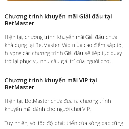
Chương trình khuyến mãi Giải đấu tại
BetMaster
Hiện tại, chương trình khuyến mãi Giải đấu chưa
khả dụng tại BetMaster. Vào mùa cao điểm sắp tới,
hi vọng các chương trình Giải đấu sẽ tiếp tục quay
trở lại phục vụ nhu cầu giải trí của người chơi.
Chương trình khuyến mãi VIP tại
BetMaster
Hiện tại, BetMaster chưa đưa ra chương trình
khuyến mãi dành cho người chơi VIP.
Tuy nhiên, với tốc độ phát triển của sòng bạc cũng