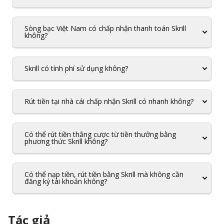
Sòng bạc Việt Nam có chấp nhận thanh toán Skrill
không?
Skrill có tính phí sử dụng không?
Rút tiền tại nhà cái chấp nhận Skrill có nhanh không?
Có thể rút tiền thắng cược từ tiền thưởng bằng
phương thức Skrill không?
Có thể nạp tiền, rút tiền bằng Skrill mà không cần
đăng ký tài khoản không?
Tác giả