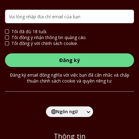
Tôi đã đủ 18 tuổi.
Tôi đồng ý nhận thông tin quảng cáo.
Tôi đồng ý với chính sách cookie.
Đăng ký
Đăng ký email đồng nghĩa với việc bạn đã cân nhắc và chấp
thuận chính sách cookie và quyền riêng tư.
Ngôn ngữ
Thông tin