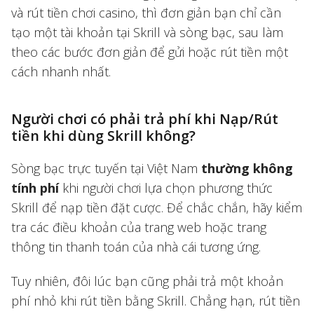
và rút tiền chơi casino, thì đơn giản bạn chỉ cần
tạo một tài khoản tại Skrill và sòng bạc, sau làm
theo các bước đơn giản để gửi hoặc rút tiền một
cách nhanh nhất.
Người chơi có phải trả phí khi Nạp/Rút
tiền khi dùng Skrill không?
Sòng bạc trực tuyến tại Việt Nam
thường không
tính phí
khi người chơi lựa chọn phương thức
Skrill để nạp tiền đặt cược. Để chắc chắn, hãy kiểm
tra các điều khoản của trang web hoặc trang
thông tin thanh toán của nhà cái tương ứng.
Tuy nhiên, đôi lúc bạn cũng phải trả một khoản
phí nhỏ khi rút tiền bằng Skrill. Chẳng hạn, rút tiền