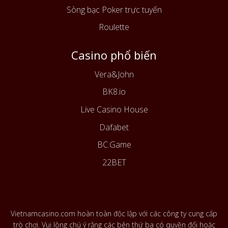
Sòng bạc Poker trực tuyến
Roulette
Casino phổ biến
Vera&John
BK8.io
Live Casino House
Dafabet
BC.Game
22BET
Vietnamcasino.com hoàn toàn độc lập với các công ty cung cấp
trò chơi. Vui lòng chú ý rằng các bên thứ ba có quyền đổi hoặc