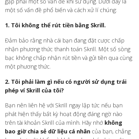
gặp phải một số vấn đề khi sử dụng. Dưới đây là
một số vấn đề phổ biến và cách xử lí chúng:
1. Tôi không thể rút tiền bằng Skrill.
Đảm bảo rằng nhà cái bạn đang đặt cược chấp
nhận phương thức thanh toán Skrill. Một số sòng
bạc không chấp nhận rút tiền và gửi tiền qua cùng
một phương thức.
2. Tôi phải làm gì nếu có người sử dụng trái
phép ví Skrill của tôi?
Bạn nên liên hệ với Skrill ngay lập tức nếu bạn
phát hiện thấy bất kỳ hoạt động đáng ngờ nào
trên tài khoản Skrill của mình. Hãy nhớ
không
bao giờ chia sẻ dữ liệu cá nhân
của bạn, chẳng