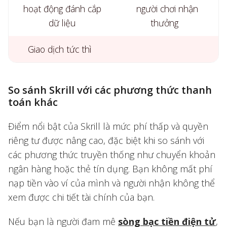
hoạt động đánh cắp
người chơi nhận
dữ liệu
thưởng
Giao dịch tức thì
So sánh Skrill với các phương thức thanh
toán khác
Điểm nổi bật của Skrill là mức phí thấp và quyền
riêng tư được nâng cao, đặc biệt khi so sánh với
các phương thức truyền thống như chuyển khoản
ngân hàng hoặc thẻ tín dụng. Bạn không mất phí
nạp tiền vào ví của mình và người nhận không thể
xem được chi tiết tài chính của bạn.
Nếu bạn là người đam mê
sòng bạc tiền điện tử
,