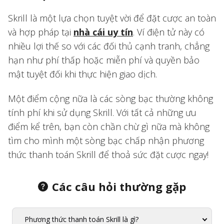
Skrill là một lựa chọn tuyệt vời để đặt cược an toàn
và hợp pháp tại
nhà cái uy tín
. Ví điện tử này có
nhiều lợi thế so với các đối thủ cạnh tranh, chẳng
hạn như phí thấp hoặc miễn phí và quyền bảo
mật tuyệt đối khi thực hiện giao dịch.
Một điểm cộng nữa là các sòng bạc thường không
tính phí khi sử dụng Skrill. Với tất cả những ưu
điểm kể trên, bạn còn chần chừ gì nữa mà không
tìm cho mình một sòng bạc chấp nhận phương
thức thanh toán Skrill để thoả sức đặt cược ngay!
Các câu hỏi thường gặp
Phương thức thanh toán Skrill là gì?