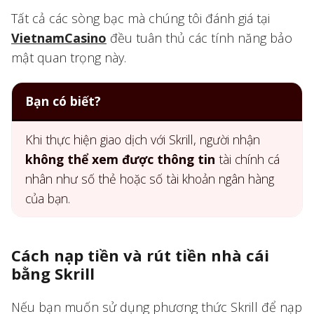
Tất cả các sòng bạc mà chúng tôi đánh giá tại
VietnamCasino
đều tuân thủ các tính năng bảo
mật quan trọng này.
Bạn có biết?
Khi thực hiện giao dịch với Skrill, người nhận
không thể xem được thông tin
tài chính cá
nhân như số thẻ hoặc số tài khoản ngân hàng
của bạn.
Cách nạp tiền và rút tiền nhà cái
bằng Skrill
Nếu bạn muốn sử dụng phương thức Skrill để nạp