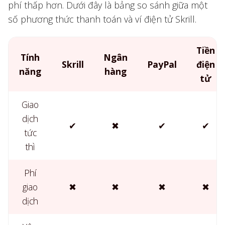
phí thấp hơn. Dưới đây là bảng so sánh giữa một
số phương thức thanh toán và ví điện tử Skrill.
Tiền
Tính
Ngân
Skrill
PayPal
điện
năng
hàng
tử
Giao
dịch
✔
✖
✔
✔
tức
thì
Phí
giao
✖
✖
✖
✖
dịch