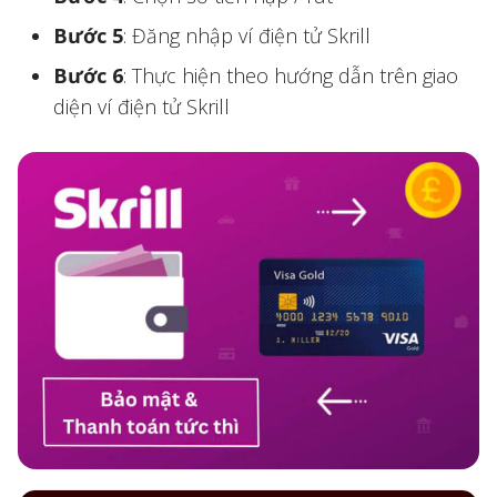
Bước
5
: Đăng nhập ví điện tử Skrill
Bước
6
: Thực hiện theo hướng dẫn trên giao
diện ví điện tử Skrill