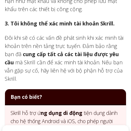
hạn như mật khẩu và không cho phép lưu mật
khẩu trên các thiết bị công cộng.
3. Tôi không thể xác minh tài khoản Skrill
.
Đôi khi sẽ có các vấn đề phát sinh khi xác minh tài
khoản trên nền tảng trực tuyến. Đảm bảo rằng
bạn đã
cung cấp tất cả các tài liệu được yêu
cầu
mà Skrill cần để xác minh tài khoản. Nếu bạn
vẫn gặp sự cố, hãy liên hệ với bộ phận hỗ trợ của
Skrill.
Bạn có biết?
Skrill hỗ trợ ứ
ng dụng di động
tiện dụng dành
cho hệ thống Android và iOS, cho phép người
chơi có thể dễ dàng thực hiện các giao dịch trực