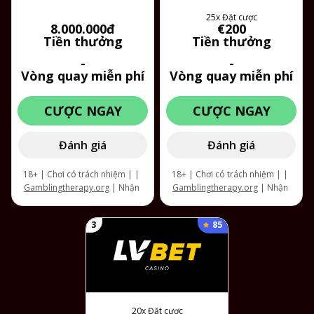
nhiệm.
25x Đặt cược
8.000.000đ
€200
Tiền thưởng
Tiền thưởng
-
-
Vòng quay miễn phí
Vòng quay miễn phí
CƯỢC NGAY
CƯỢC NGAY
Đánh giá
Đánh giá
18+ | Chơi có trách nhiệm | |
18+ | Chơi có trách nhiệm | |
Gamblingtherapy.org
| Nhận
Gamblingtherapy.org
| Nhận
100% tiền thưởng sòng bạc lên
100% tiền gửi tối đa lên tới
đến 8 triệu đồng. Nạp tối thiểu
5500000 VND, chia ra trong lần
85
3
25k, nhận thưởng 100% tiền
nạp đầu và 50% tối đa 5500000
nap. Yêu cầu cược 50x. Tiền
trong lần nạp thứ hai. Ưu đãi
thưởng sẽ hết hạn sau 7 ngày. |
này chỉ áp dụng cho người chơi
Điều khoản và điều kiện tham
của Energy Casino chưa nạp lần
gia.
nào từ lúc đăng kí. Yêu cầu rút
tiền là 25x. |
Điều khoản và điều
kiện tham gia.
20x Đặt cược