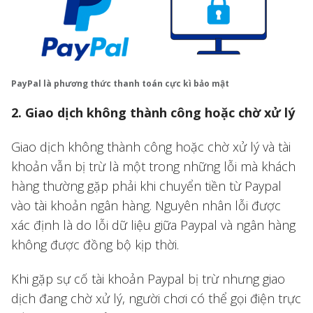
PayPal là phương thức thanh toán cực kì bảo mật
2. Giao dịch không thành công hoặc chờ xử lý
Giao dịch không thành công hoặc chờ xử lý và tài
khoản vẫn bị trừ là một trong những lỗi mà khách
hàng thường gặp phải khi chuyển tiền từ Paypal
vào tài khoản ngân hàng. Nguyên nhân lỗi được
xác định là do lỗi dữ liệu giữa Paypal và ngân hàng
không được đồng bộ kịp thời.
Khi gặp sự cố tài khoản Paypal bị trừ nhưng giao
dịch đang chờ xử lý, người chơi có thể gọi điện trực