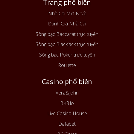
Trang phổ biến
Nhà Cái Mới Nhất
Đánh Giá Nhà Cái
Sòng bạc Baccarat trực tuyến
Sòng bạc Blackjack trực tuyến
Sòng bạc Poker trực tuyến
Roulette
Casino phổ biến
Vera&John
BK8.io
Live Casino House
Dafabet