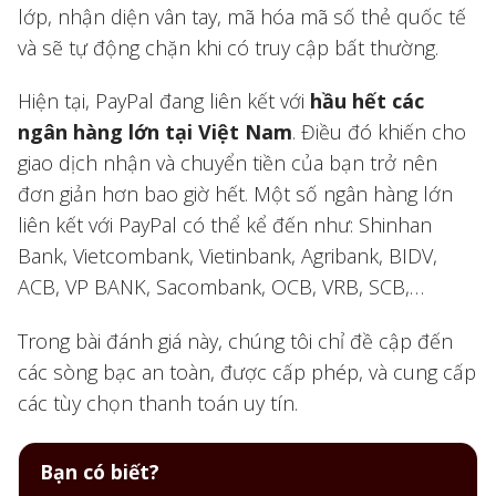
lớp, nhận diện vân tay, mã hóa mã số thẻ quốc tế
và sẽ tự động chặn khi có truy cập bất thường.
Hiện tại, PayPal đang liên kết với
hầu hết các
ngân hàng lớn tại Việt Nam
. Điều đó khiến cho
giao dịch nhận và chuyển tiền của bạn trở nên
đơn giản hơn bao giờ hết. Một số ngân hàng lớn
liên kết với PayPal có thể kể đến như: Shinhan
Bank, Vietcombank, Vietinbank, Agribank, BIDV,
ACB, VP BANK, Sacombank, OCB, VRB, SCB,…
Trong bài đánh giá này, chúng tôi chỉ đề cập đến
các sòng bạc an toàn, được cấp phép, và cung cấp
các tùy chọn thanh toán uy tín.
Bạn có biết?