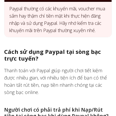
Paypal thường có các khuyến mãi, voucher mua
sắm hay thậm chí tiền mặt khi thực hiện đăng
nhập và sử dụng Paypal. Hãy nhớ kiểm tra các
khuyến mãi trên Paypal thường xuyên nhé.
Cách sử dụng Paypal tại sòng bạc
trực tuyến?
Thanh toán với Paypal giúp người chơi tiết kiệm
được nhiều gian, với nhiều tiện ích để bạn có thể
hoàn tất rút tiền, nạp tiền nhanh chóng tại các
sòng bạc online.
Người chơi có phải trả phí khi Nạp/Rút
tiền tại sòng bạc khi dùng Paypal không?