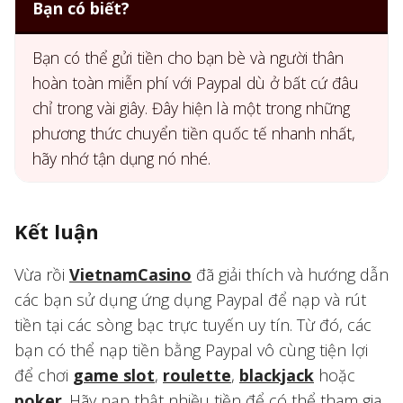
Bạn có biết?
Bạn có thể gửi tiền cho bạn bè và người thân
hoàn toàn miễn phí với Paypal dù ở bất cứ đâu
chỉ trong vài giây. Đây hiện là một trong những
phương thức chuyển tiền quốc tế nhanh nhất,
hãy nhớ tận dụng nó nhé.
Kết luận
Vừa rồi
VietnamCasino
đã giải thích và hướng dẫn
các bạn sử dụng ứng dụng Paypal để nạp và rút
tiền tại các sòng bạc trực tuyến uy tín. Từ đó, các
bạn có thể nạp tiền bằng Paypal vô cùng tiện lợi
để chơi
game slot
,
roulette
,
blackjack
hoặc
poker
. Hãy nạp thật nhiều tiền để có thể tham gia