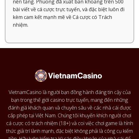
nền tảng. Phuong đã xuất bản khoảng trên 500
bài viết về cá cược trực tuyến, và đặc biệt luôn đi
kèm cam kết mạnh mẽ về Cá cược có Trách
nhiệm.
VietnamCasino là người bạn đồng hành đáng tin cậy của
bạn trong thế giới casino trực tuyến, mang đến những
đánh giá khách quan và chuyên sâu về các nhà cái được
cấp phép tại Việt Nam. Chúng tôi khuyến khích người chơi
cá cược có trách nhiệm (18+) và coi việc chơi game là hình
thức giải trí lành mạnh, đặc biệt không phải là công cụ kiếm
tiền. Hãy luôn kiểm tra kỹ các điều khoản của nhà cái để