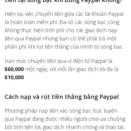
Hiện tại, việc chuyển tiền giữa các tài khoản Paypal
là hoàn toàn miễn phí. Đa số các sòng bạc cũng
không thực hiện tính phí cho các giao dịch nạp
tiền qua Paypal nhưng bạn có thể phải trả một
phần phí khi rút tiền thắng của mình từ sòng bạc.
Hạn mức chuyển tiền qua ví điện tử Paypal là
$60,000
một ngày, với mỗi lần giao dịch tối đa là
$10,000
.
Cách nạp và rút tiền thắng bằng Paypal
Phương pháp nạp tiền vào sòng bạc trực tuyến
qua Paypal đang được nhiều người chơi ưa chuộng
bởi tính tiện lợi, giao dịch nhanh chóng và thao tác