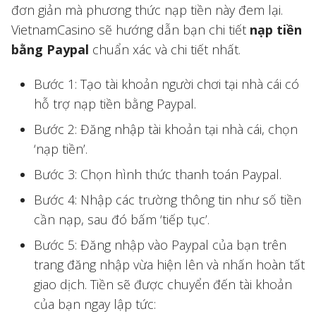
đơn giản mà phương thức nạp tiền này đem lại.
VietnamCasino sẽ hướng dẫn bạn chi tiết
nạp tiền
bằng Paypal
chuẩn xác và chi tiết nhất.
Bước 1: Tạo tài khoản người chơi tại nhà cái có
hỗ trợ nạp tiền bằng Paypal.
Bước 2: Đăng nhập tài khoản tại nhà cái, chọn
‘nạp tiền’.
Bước 3: Chọn hình thức thanh toán Paypal.
Bước 4: Nhập các trường thông tin như số tiền
cần nạp, sau đó bấm ‘tiếp tục’.
Bước 5: Đăng nhập vào Paypal của bạn trên
trang đăng nhập vừa hiện lên và nhấn hoàn tất
giao dịch. Tiền sẽ được chuyển đến tài khoản
của bạn ngay lập tức: