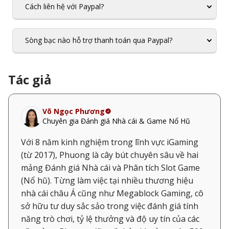
Cách liên hệ với Paypal?
Sòng bạc nào hỗ trợ thanh toán qua Paypal?
Tác giả
Võ Ngọc Phương
Chuyên gia Đánh giá Nhà cái & Game Nổ Hũ
Với 8 năm kinh nghiệm trong lĩnh vực iGaming
(từ 2017), Phuong là cây bút chuyên sâu về hai
mảng Đánh giá Nhà cái và Phân tích Slot Game
(Nổ hũ). Từng làm việc tại nhiều thương hiệu
nhà cái châu Á cũng như Megablock Gaming, cô
sở hữu tư duy sắc sảo trong việc đánh giá tính
năng trò chơi, tỷ lệ thưởng và độ uy tín của các