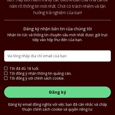
nắm rõ thông tin mới nhất. Chơi có trách nhiệm và tận
hưởng trải nghiệm của bạn!
Đăng ký nhận bản tin của chúng tôi
Nhận tin tức và thông tin chuyên sâu mới nhất được gửi trực
tiếp vào hộp thư đến của bạn.
Tôi đã đủ 18 tuổi.
Tôi đồng ý nhận thông tin quảng cáo.
Tôi đồng ý với chính sách cookie.
Đăng ký
Đăng ký email đồng nghĩa với việc bạn đã cân nhắc và chấp
thuận chính sách cookie và quyền riêng tư.