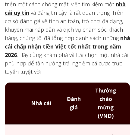
triển một cách chóng mặt, việc tìm kiếm một
nhà
tham gia.
Tiền gửi tối thiểu: 100.000VND |
Điều khoản và điều kiện tham
cái uy tín
và đáng tin cậy là rất quan trọng. Trên
gia.
cơ sở đánh giá về tính an toàn, trò chơi đa dạng,
khuyến mãi hấp dẫn và dịch vụ chăm sóc khách
hàng, chúng tôi đã tổng hợp danh sách những
nhà
cái chấp nhận tiền Việt tốt nhất trong năm
2026
. Hãy cùng khám phá và lựa chọn một nhà cái
phù hợp để tận hưởng trải nghiệm cá cược trực
tuyến tuyệt vời!
Thưởng
Đánh
chào
Nhà cái
giá
mừng
(VND)