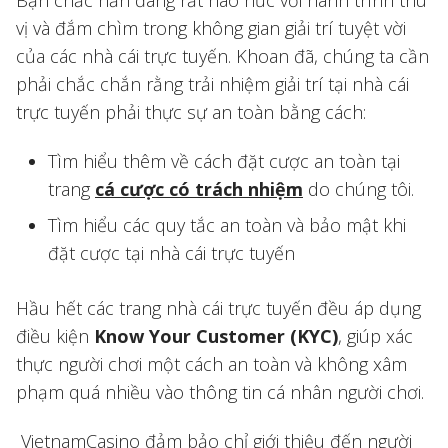
Bạn chắc hẳn đang rất háo hức với hành trình thú
vị và đắm chìm trong không gian giải trí tuyệt vời
của các nhà cái trực tuyến. Khoan đã, chúng ta cần
phải chắc chắn rằng trải nhiệm giải trí tại nhà cái
trực tuyến phải thực sự an toàn bằng cách:
Tìm hiểu thêm về cách đặt cược an toàn tại
trang
cá cược có trách nhiệm
do chúng tôi.
Tìm hiểu các quy tắc an toàn và bảo mật khi
đặt cược tại nhà cái trực tuyến
Hầu hết các trang nhà cái trực tuyến đều áp dụng
điều kiện
Know Your Customer (KYC)
, giúp xác
thực người chơi một cách an toàn và không xâm
phạm quá nhiều vào thông tin cá nhân người chơi.
VietnamCasino đảm bảo chỉ giới thiệu đến người