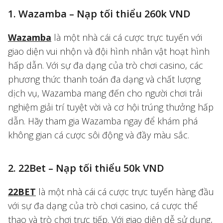
1. Wazamba – Nạp tối thiểu 260k VND
Wazamba
là một nhà cái cá cược trực tuyến với
giao diện vui nhộn và đội hình nhân vật hoạt hình
hấp dẫn. Với sự đa dạng của trò chơi casino, các
phương thức thanh toán đa dạng và chất lượng
dịch vụ, Wazamba mang đến cho người chơi trải
nghiệm giải trí tuyệt vời và cơ hội trúng thưởng hấp
dẫn. Hãy tham gia Wazamba ngay để khám phá
không gian cá cược sôi động và đầy màu sắc.
2. 22Bet – Nạp tối thiểu 50k VND
22BET
là một nhà cái cá cược trực tuyến hàng đầu
với sự đa dạng của trò chơi casino, cá cược thể
thao và trò chơi trực tiếp. Với giao diện dễ sử dụng,