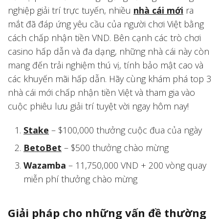
nghiệp giải trí trực tuyến, nhiều
nhà cái mới
ra
mắt đã đáp ứng yêu cầu của người chơi Việt bằng
cách chấp nhận tiền VND. Bên cạnh các trò chơi
casino hấp dẫn và đa dạng, những nhà cái này còn
mang đến trải nghiệm thú vị, tính bảo mật cao và
các khuyến mãi hấp dẫn. Hãy cùng khám phá top 3
nhà cái mới chấp nhận tiền Việt và tham gia vào
cuộc phiêu lưu giải trí tuyệt vời ngay hôm nay!
Stake
– $100,000 thưởng cuộc đua của ngày
BetoBet
– $500 thưởng chào mừng
Wazamba
– 11,750,000 VND + 200 vòng quay
miễn phí thưởng chào mừng
Giải pháp cho những vấn đề thường