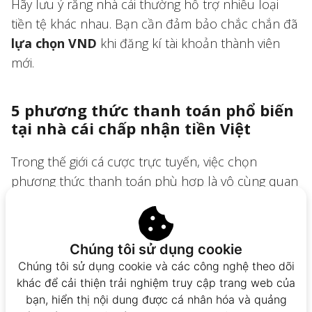
Hãy lưu ý rằng nhà cái thường hỗ trợ nhiều loại
tiền tệ khác nhau. Bạn cần đảm bảo chắc chắn đã
lựa chọn VND
khi đăng kí tài khoản thành viên
mới.
5 phương thức thanh toán phổ biến
tại nhà cái chấp nhận tiền Việt
Trong thế giới cá cược trực tuyến, việc chọn
phương thức thanh toán phù hợp là vô cùng quan
trọng. Với sự phát triển nhanh chóng của ngành
công nghiệp này, nhà cái chấp nhận tiền Việt đã
cung cấp cho người chơi một loạt
các phương
Chúng tôi sử dụng cookie
thức thanh toán phổ biến
và thuận tiện. Trong
Chúng tôi sử dụng cookie và các công nghệ theo dõi
bài viết này, chúng ta sẽ tìm hiểu về 5 phương thức
khác để cải thiện trải nghiệm truy cập trang web của
thanh toán phổ biến nhất tại nhà cái, giúp bạn lựa
bạn, hiển thị nội dung được cá nhân hóa và quảng