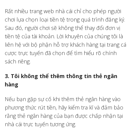
Rất nhiều trang web nhà cái chỉ cho phép người
chơi lựa chọn loại tiền tệ trong quá trình đăng ký.
Sau đó, người chơi sẽ không thể thay đổi đơn vị
tiền tệ của tài khoản. Lời khuyên của chúng tôi là
liên hệ với bộ phận hỗ trợ khách hàng tại trang cá
cược trực tuyến đã chọn để tìm hiểu rõ chính
sách riêng.
3. Tôi không thể thêm thông tin thẻ ngân
hàng
Nếu bạn gặp sự cố khi thêm thẻ ngân hàng vào
phương thức rút tiền, hãy kiểm tra kĩ và đảm bảo
rằng thẻ ngân hàng của bạn được chấp nhận tại
nhà cái trực tuyến tương ứng.