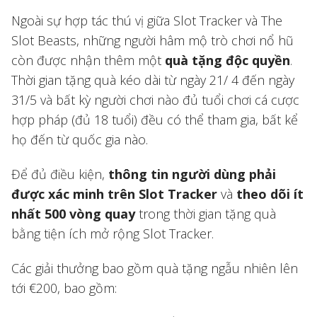
Ngoài sự hợp tác thú vị giữa Slot Tracker và The
Slot Beasts, những người hâm mộ trò chơi nổ hũ
còn được nhận thêm một
quà tặng độc quyền
.
Thời gian tặng quà kéo dài từ ngày 21/ 4 đến ngày
31/5 và bất kỳ người chơi nào đủ tuổi chơi cá cược
hợp pháp (đủ 18 tuổi) đều có thể tham gia, bất kể
họ đến từ quốc gia nào.
Để đủ điều kiện,
thông
tin người dùng phải
được xác minh trên Slot Tracker
và
theo dõi ít
nhất 500 vòng quay
trong thời gian tặng quà
bằng tiện ích mở rộng Slot Tracker.
Các giải thưởng bao gồm quà tặng ngẫu nhiên lên
tới €200, bao gồm: