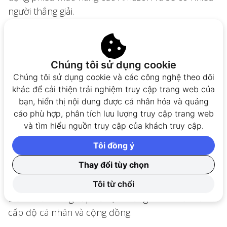
người thắng giải.
Giới thiệu về Slot Tracker
Chúng tôi sử dụng cookie
Slot Tracker là một công cụ sáng tạo cung cấp dữ
Chúng tôi sử dụng cookie và các công nghệ theo dõi
liệu thời gian thực và số liệu thống kê dựa trên
khác để cải thiện trải nghiệm truy cập trang web của
cộng đồng cho hàng nghìn trò chơi xèng tại các
bạn, hiển thị nội dung được cá nhân hóa và quảng
nhà cái trực tuyến
. Với Slot Tracker, người chơi
cáo phù hợp, phân tích lưu lượng truy cập trang web
và tìm hiểu nguồn truy cập của khách truy cập.
có thể dễ dàng theo dõi dữ liệu cần thiết với từng
game slot cụ thể như RTP, tỷ lệ trúng và tần suất
Tôi đồng ý
thưởng, đặc biệt là hoàn toàn miễn phí. Ứng dụng
Thay đổi tùy chọn
này được hỗ trợ dưới dạng: tiện ích mở rộng, có
thể tải xuống từ
Cửa hàng Google Play
và bảng
Tôi từ chối
điều khiển cung cấp số liệu thống kê chi tiết hơn ở
cấp độ cá nhân và cộng đồng.