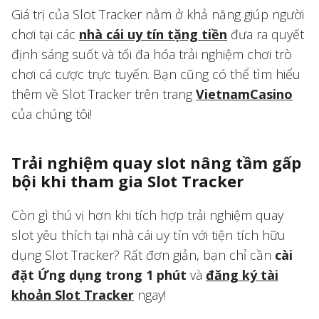
Giá trị của Slot Tracker nằm ở khả năng giúp người
chơi tại các
nhà cái uy tín tặng tiền
đưa ra quyết
định sáng suốt và tối đa hóa trải nghiệm chơi trò
chơi cá cược trực tuyến. Bạn cũng có thể tìm hiểu
thêm về Slot Tracker trên trang
VietnamCasino
của chúng tôi!
Trải nghiệm quay slot nâng tầm gấp
bội khi tham gia Slot Tracker
Còn gì thú vị hơn khi tích hợp trải nghiệm quay
slot yêu thích tại nhà cái uy tín với tiện tích hữu
dụng Slot Tracker? Rất đơn giản, bạn chỉ cần
cài
đặt Ứng dụng trong 1 phút
và
đăng ký tài
khoản
Slot Tracker
ngay!