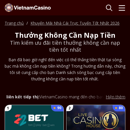
Trang chủ
Khuyến Mãi Nhà Cái Trực Tuyến Tốt Nhất 2026
Thưởng Không Cần Nạp Tiền
Tìm kiếm ưu đãi tiền thưởng không cần nạp
tiền tốt nhất
Bạn đã bao giờ nghĩ đến việc có thể thắng tiền thật tại sòng
bạc mà không cần nạp tiền không? Trong hướng dẫn này, chúng
tôi sẽ cung cấp cho bạn Danh sách sòng bạc cung cấp tiền
thưởng không cần nạp tiền tốt nhất.
liên kết tiếp thị:
VietnamCasino mang đến cho bạn các ưu đãi
Hiện thêm
và nhà cái uy tín đã được đội ngũ chúng tôi kiểm duyệt kỹ lưỡng.
90
80
1
2
Một số liên kết trên website là liên kết đại lý. Nếu bạn nhấp vào
và đăng ký, chúng tôi có thể nhận hoa hồng từ phía nhà cái. Điều
này hoàn toàn không ảnh hưởng đến số tiền cược hay trải
nghiệm chơi của bạn. Chúng tôi luôn khuyến khích người chơi từ