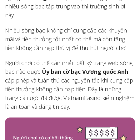
nhiều sòng bạc tập trung vào thị trường sinh ời
này.
Nhiều sòng bạc không chỉ cung cấp các khuyến
mãi và tiền thưởng tốt nhất có thể mà còn tặng
tiền không cần nạp thú vị để thu hút người chơi.
Người chơi có thể cân nhắc bất kỳ trang web sòng
bạc nào được
Ủy ban cờ bạc Vương quốc Anh
cấp phép và tuân thủ các nguyên tắc khi cung cấp
tiền thưởng không cần nạp tiền. Đây là những
trang cá cược đã được VietnamCasino kiểm nghiệm
là an toàn và đáng tin cậy.