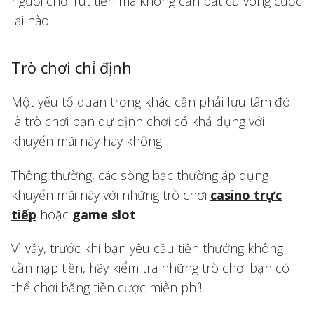
người chơi rút tiền mà không cần bất cứ vòng cược
lại nào.
Trò chơi chỉ định
Một yếu tố quan trọng khác cần phải lưu tâm đó
là trò chơi bạn dự định chơi có khả dụng với
khuyến mãi này hay không.
Thông thường, các sòng bạc thường áp dụng
khuyến mãi này với những trò chơi
casino trực
tiếp
hoặc
game slot
.
Vì vậy, trước khi bạn yêu cầu tiền thưởng không
cần nạp tiền, hãy kiểm tra những trò chơi bạn có
thể chơi bằng tiền cược miễn phí!