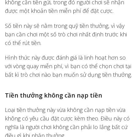
không cần tiền gửi, trong đó người chơi sẽ nhận
được một khoản tiền miễn phí để đặt cược.
Số tiền này sẽ nằm trong quỹ tiền thưởng, vì vậy
bạn cần chơi một số trò chơi nhất định trước khi
có thể rút tiền.
Hình thức này được đánh giá là linh hoạt hơn so
với vòng quay miễn phí, vì bạn có thể chọn chơi tại
bất kì trò chơi nào bạn muốn sử dụng tiền thưởng.
Tiền thưởng không cần nạp tiền
Loại tiền thưởng này vừa không cần nạp tiền vừa
không có yêu cầu đặt cược kèm theo. Điều này có
nghĩa là người chơi không cần phải lo lắng bất cứ
điều gì khi nhận thưởng.