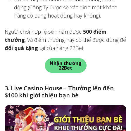
động (Công Ty Cược sẽ xác định một khách
hàng có đang hoạt động hay không).
Người chơi hợp lệ sẽ nhận được
500 điểm
thưởng
. Và điểm thưởng này có thể được dùng để
đổi
quà
tặng
tại cửa hàng 22Bet.
Nhận thưởng
22Bet
3. Live Casino House – Thưởng lên đến
$100 khi giới thiệu bạn bè