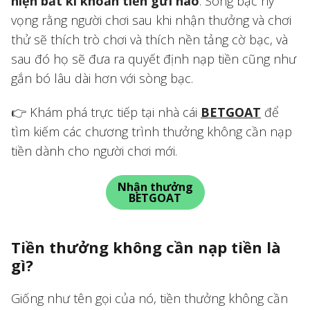
hiện bất kì khoản tiền gửi nào
. Sòng bạc hy
vọng rằng người chơi sau khi nhận thưởng và chơi
thử sẽ thích trò chơi và thích nền tảng cờ bạc, và
sau đó họ sẽ đưa ra quyết định nạp tiền cũng như
gắn bó lâu dài hơn với sòng bạc.
👉 Khám phá trực tiếp tại nhà cái
BETGOAT
để
tìm kiếm các chương trình thưởng không cần nạp
tiền dành cho người chơi mới.
Nhận thưởng
BETGOAT
Tiền thưởng không cần nạp tiền là
gì?
Giống như tên gọi của nó, tiền thưởng không cần