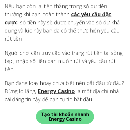
Nếu bạn còn lại tiền thắng trong số dư tiền
thưởng khi bạn hoàn thành
các yêu cầu đặt
cược
, số tiền này sẽ được chuyển vào số dư khả
dụng và lúc này bạn đã có thể thực hiện yêu cầu
rút tiền.
Người chơi cần truy cập vào trang rút tiền tại sòng
bạc, nhập số tiền bạn muốn rút và yêu cầu rút
tiền.
Bạn đang loay hoay chưa biết nên bắt đầu từ đâu?
Đừng lo lắng,
Energy Casino
là một địa chỉ nhà
cái đáng tin cậy để bạn tự tin bắt đầu.
Tạo tài khoản nhanh
Energy Casino