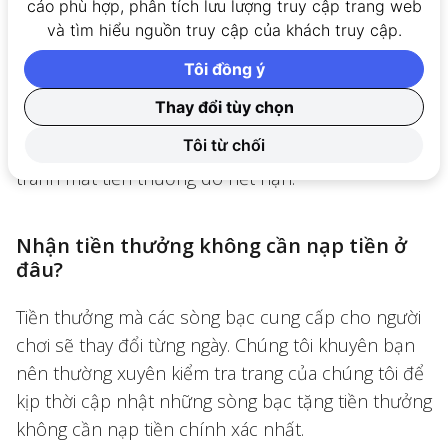
cáo phù hợp, phân tích lưu lượng truy cập trang web
đăng nhập vào tài khoản người chơi mới của mình
và tìm hiểu nguồn truy cập của khách truy cập.
và nhận tiền thưởng không cần nạp tiền tại sòng
Tôi đồng ý
bạc!
Thay đổi tùy chọn
Chúng tôi khuyên bạn nên yêu cầu tiền thưởng
Tôi từ chối
không cần nạp tiền
ngay sau khi đăng ký
để
tránh mất tiền thưởng do hết hạn.
Nhận tiền thưởng không cần nạp tiền ở
đâu?
Tiền thưởng mà các sòng bạc cung cấp cho người
chơi sẽ thay đổi từng ngày. Chúng tôi khuyên bạn
nên thường xuyên
kiểm tra trang của chúng tôi để
kịp thời cập nhật những sòng bạc tặng tiền thưởng
không cần nạp tiền chính xác nhất.