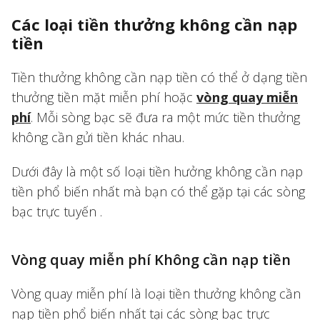
Các loại tiền thưởng không cần nạp
tiền
Tiền thưởng không cần nạp tiền có thể ở dạng tiền
thưởng tiền mặt miễn phí hoặc
vòng quay miễn
phí
. Mỗi sòng bạc sẽ đưa ra một mức tiền thưởng
không cần gửi tiền khác nhau.
Dưới đây là một số loại tiền hưởng không cần nạp
tiền phổ biến nhất mà bạn có thể gặp tại các sòng
bạc trực tuyến .
Vòng quay miễn phí Không cần nạp tiền
Vòng quay miễn phí là loại tiền thưởng không cần
nạp tiền phổ biến nhất tại các sòng bạc trực