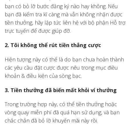
bạn có bỏ lỡ bước đăng ký nào hay không. Nếu
bạn đã kiểm tra kĩ càng mà vẫn không nhận được
tiền thưởng, hãy lập tức liên hệ với bộ phận Hỗ trợ
trực tuyến để được giúp đỡ.
2. Tôi không thể rút tiền thắng cược
Hiện tượng này có thể là do bạn chưa hoàn thành
các yêu cầu đặt cược được nêu trong mục điều
khoản & điều kiện của sòng bạc.
3. Tiền thưởng đã biến mất khỏi ví thưởng
Trong trường hợp này, có thể tiền thưởng hoặc
vòng quay miễn phí đã quá hạn sử dụng, và bạn
chắc chắn đã bỏ lỡ khuyến mãi này rồi.