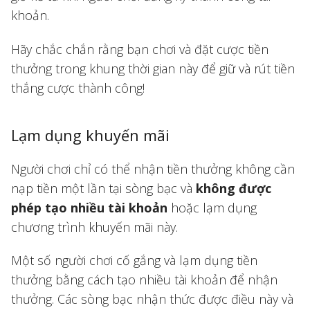
khoản.
Hãy chắc chắn rằng bạn chơi và đặt cược tiền
thưởng trong khung thời gian này để giữ và rút tiền
thắng cược thành công!
Lạm dụng khuyến mãi
Người chơi chỉ có thể nhận tiền thưởng không cần
nạp tiền một lần tại sòng bạc và
không được
phép tạo nhiều tài khoản
hoặc lạm dụng
chương trình khuyến mãi này.
Một số người chơi cố gắng và lạm dụng tiền
thưởng bằng cách tạo nhiều tài khoản để nhận
thưởng. Các sòng bạc nhận thức được điều này và