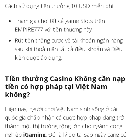
Cách sử dụng tiền thưởng 10 USD miễn phí:
Tham gia chơi tất cả game Slots trên
EMPIRE777 với tiền thưởng này.
Rút tiền thắng cược về tài khoản ngân hàng
sau khi thoả mãn tất cả điều khoản và Điều
kiện được áp dụng.
Tiền thưởng Casino Không cần nạp
tiền có hợp pháp tại Việt Nam
không?
Hiện nay, người chơi Việt Nam sinh sống ở các
quốc gia chấp nhận cá cược hợp pháp đang trở
thành một thị trường rộng lớn cho ngành công
nghiệp
iGaming
. Đó là lý do tại sao ngày càng có