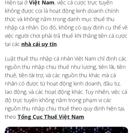
Hiện tại ở
Việt
Nam
, việc cá cược trực tuyến
không được coi là hoạt động kinh doanh chính
thức và không nằm trong danh mục thuế thu
nhập cá nhân. Do đó, không có quy định cụ thể về
việc người chơi phải trả thuế khi thắng tiền cá cược
tại các
nhà cái uy tín
.
Luật thuế thu nhập cá nhân Việt Nam chỉ định các
nguồn thu nhập chịu thuế như lương, tiền lãi, tiền
thuê, tiền tài trợ, và các nguồn thu khác mà cá
nhân có được từ hoạt động kinh doanh, đầu tư,
lao động, và các hoạt động khác. Tuy nhiên, việc cá
độ trực tuyến không nằm trong phạm vi các
nguồn thu nhập chịu thuế theo quy định hiện tại,
theo
Tổng Cục Thuế Việt Nam
.