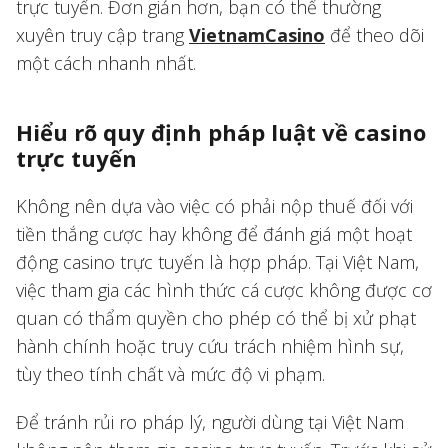
trực tuyến. Đơn giản hơn, bạn có thể thường
xuyên truy cập trang
VietnamCasino
để theo dõi
một cách nhanh nhất.
Hiểu rõ quy định pháp luật về casino
trực tuyến
Không nên dựa vào việc có phải nộp thuế đối với
tiền thắng cược hay không để đánh giá một hoạt
động casino trực tuyến là hợp pháp. Tại Việt Nam,
việc tham gia các hình thức cá cược không được cơ
quan có thẩm quyền cho phép có thể bị xử phạt
hành chính hoặc truy cứu trách nhiệm hình sự,
tùy theo tính chất và mức độ vi phạm.
Để tránh rủi ro pháp lý, người dùng tại Việt Nam