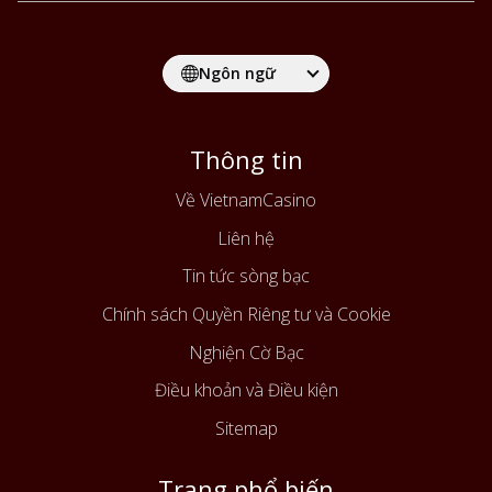
Ngôn ngữ
Thông tin
Về VietnamCasino
Liên hệ
Tin tức sòng bạc
Chính sách Quyền Riêng tư và Cookie
Nghiện Cờ Bạc
Điều khoản và Điều kiện
Sitemap
Trang phổ biến