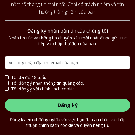
nắm rõ thông tin mới nhất. Chơi có trách nhiệm và tận
hưởng trải nghiệm của bạn!
Đăng ký nhận bản tin của chúng tôi
Nhận tin tức và thông tin chuyên sâu mới nhất được gửi trực
tiếp vào hộp thư đến của bạn.
Tôi đã đủ 18 tuổi.
Tôi đồng ý nhận thông tin quảng cáo.
Tôi đồng ý với chính sách cookie.
Đăng ký
Đăng ký email đồng nghĩa với việc bạn đã cân nhắc và chấp
thuận chính sách cookie và quyền riêng tư.