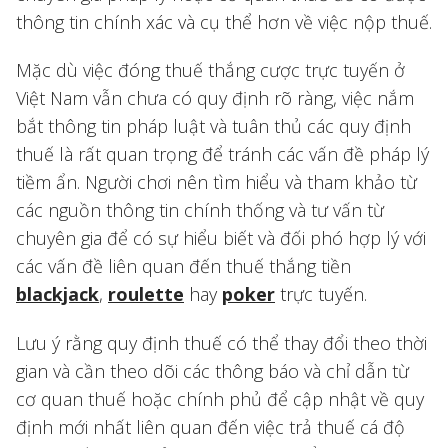
thông tin chính xác và cụ thể hơn về việc nộp thuế.
Mặc dù việc đóng thuế thắng cược trực tuyến ở
Việt Nam vẫn chưa có quy định rõ ràng, việc nắm
bắt thông tin pháp luật và tuân thủ các quy định
thuế là rất quan trọng để tránh các vấn đề pháp lý
tiềm ẩn. Người chơi nên tìm hiểu và tham khảo từ
các nguồn thông tin chính thống và tư vấn từ
chuyên gia để có sự hiểu biết và đối phó hợp lý với
các vấn đề liên quan đến thuế thắng tiền
blackjack
,
roulette
hay
poker
trực tuyến.
Lưu ý rằng quy định thuế có thể thay đổi theo thời
gian và cần theo dõi các thông báo và chỉ dẫn từ
cơ quan thuế hoặc chính phủ để cập nhật về quy
định mới nhất liên quan đến việc trả thuế cá độ