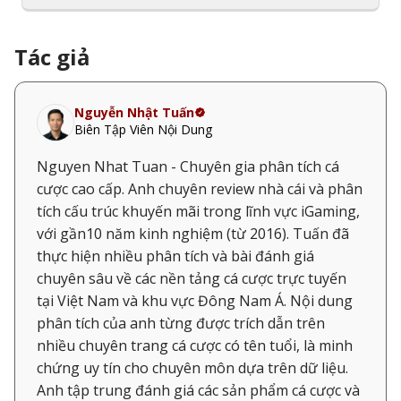
Tác giả
Nguyễn Nhật Tuấn
Biên Tập Viên Nội Dung
Nguyen Nhat Tuan - Chuyên gia phân tích cá
cược cao cấp. Anh chuyên review nhà cái và phân
tích cấu trúc khuyến mãi trong lĩnh vực iGaming,
với gần10 năm kinh nghiệm (từ 2016). Tuấn đã
thực hiện nhiều phân tích và bài đánh giá
chuyên sâu về các nền tảng cá cược trực tuyến
tại Việt Nam và khu vực Đông Nam Á. Nội dung
phân tích của anh từng được trích dẫn trên
nhiều chuyên trang cá cược có tên tuổi, là minh
chứng uy tín cho chuyên môn dựa trên dữ liệu.
Anh tập trung đánh giá các sản phẩm cá cược và