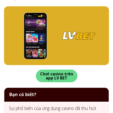
Chơi casino trên
app LV BET
Bạn có biết?
Sự phổ biến của ứng dụng casino đã thu hút