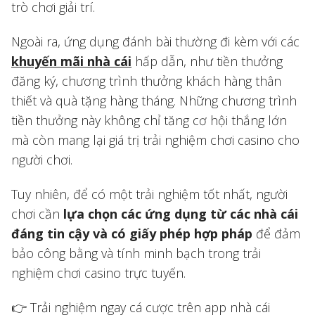
trò chơi giải trí.
Ngoài ra, ứng dụng đánh bài thường đi kèm với các
khuyến mãi nhà cái
hấp dẫn, như tiền thưởng
đăng ký, chương trình thưởng khách hàng thân
thiết và quà tặng hàng tháng. Những chương trình
tiền thưởng này không chỉ tăng cơ hội thắng lớn
mà còn mang lại giá trị trải nghiệm chơi casino cho
người chơi.
Tuy nhiên, để có một trải nghiệm tốt nhất, người
chơi cần
lựa chọn các ứng dụng từ các nhà cái
đáng tin cậy và có giấy phép hợp pháp
để đảm
bảo công bằng và tính minh bạch trong trải
nghiệm chơi casino trực tuyến.
👉 Trải nghiệm ngay cá cược trên app nhà cái