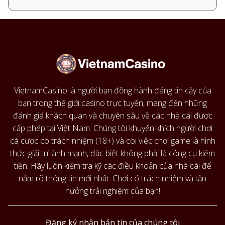
VietnamCasino là người bạn đồng hành đáng tin cậy của
bạn trong thế giới casino trực tuyến, mang đến những
đánh giá khách quan và chuyên sâu về các nhà cái được
cấp phép tại Việt Nam. Chúng tôi khuyến khích người chơi
cá cược có trách nhiệm (18+) và coi việc chơi game là hình
thức giải trí lành mạnh, đặc biệt không phải là công cụ kiếm
tiền. Hãy luôn kiểm tra kỹ các điều khoản của nhà cái để
nắm rõ thông tin mới nhất. Chơi có trách nhiệm và tận
hưởng trải nghiệm của bạn!
Đăng ký nhận bản tin của chúng tôi