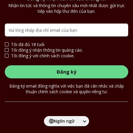
Nhận tin tức và thông tin chuyên sâu mới nhất được gửi trực
tiếp vào hộp thư đến của bạn.
Tôi đã đủ 18 tuổi.
Tôi đồng ý nhận thông tin quảng cáo.
Tôi đồng ý với chính sách cookie.
Đăng ký
Đăng ký email đồng nghĩa với việc bạn đã cân nhắc và chấp
thuận chính sách cookie và quyền riêng tư.
Ngôn ngữ