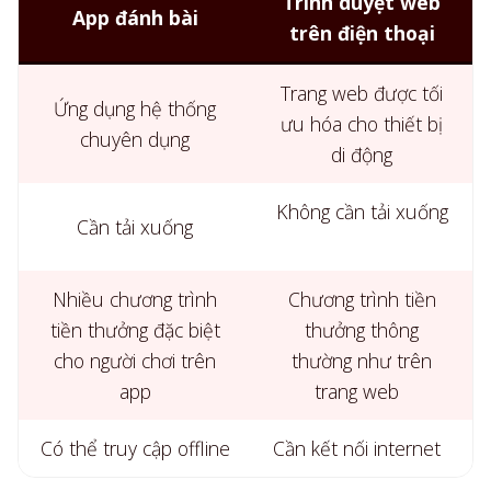
Trình duyệt web
App đánh bài
trên điện thoại
Trang web được tối
Ứng dụng hệ thống
ưu hóa cho thiết bị
chuyên dụng
di động
Không cần tải xuống
Cần tải xuống
Nhiều chương trình
Chương trình tiền
tiền thưởng đặc biệt
thưởng thông
cho người chơi trên
thường như trên
app
trang web
Có thể truy cập offline
Cần kết nối internet