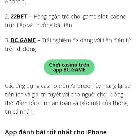
Android.
2.
22BET
– Hàng ngàn trò chơi game slot, caisno
trực tiếp và thưởng bất tận
3.
BC.GAME
– Trải nghiệm đa dạng với tiền điện tử
trên di động
Chơi casino trên
app
BC.GAME
Các ứng dụng casino trên Android này mang lại sự
tiện ích và giải trí tuyệt vời cho người chơi, đồng
thời đảm bảo tính an toàn và bảo mật của thông
tin cá nhân.
App đánh bài tốt nhất cho iPhone