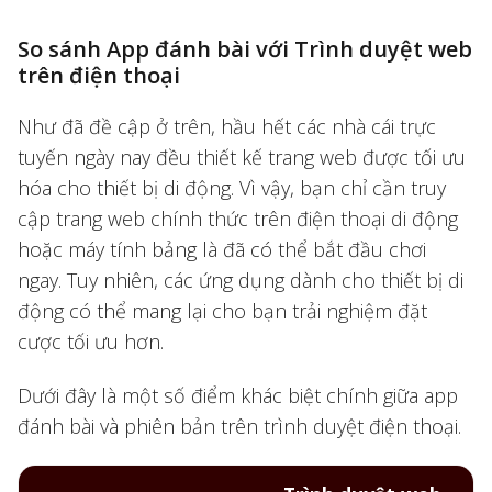
So sánh App đánh bài với Trình duyệt web
trên điện thoại
Như đã đề cập ở trên, hầu hết các nhà cái trực
tuyến ngày nay đều thiết kế trang web được tối ưu
hóa cho thiết bị di động. Vì vậy, bạn chỉ cần truy
cập trang web chính thức trên điện thoại di động
hoặc máy tính bảng là đã có thể bắt đầu chơi
ngay. Tuy nhiên, các ứng dụng dành cho thiết bị di
động có thể mang lại cho bạn trải nghiệm đặt
cược tối ưu hơn.
Dưới đây là một số điểm khác biệt chính giữa app
đánh bài và phiên bản trên trình duyệt điện thoại.