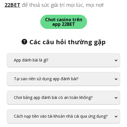
22BET
để thoả sức giải trí mọi lúc, mọi nơi!
Chơi casino trên
app
22BET
Các câu hỏi thường gặp
App đánh bài là gì?
Tại sao nên sử dụng app đánh bài?
Chơi bằng app đánh bài có an toàn không?
Cách nạp tiền vào tài khoản nhà cái qua ứng dụng?